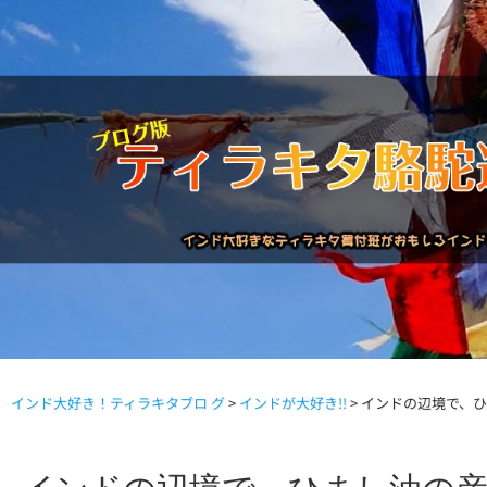
インド大好き！ティラキタブロ グ
>
インドが大好き!!
>
インドの辺境で、
駱駝通信バックナンバー
インドが大好き!!
商品につい