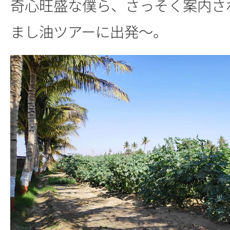
奇心旺盛な僕ら、さっそく案内さ
まし油ツアーに出発～。