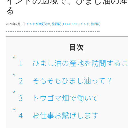
インドの辺境で、ひまし油の
る
2020年2月3日
インドが大好き!!
,
旅行記
,
FEATURED
,
インド
,
旅行記
目次
1
■ひまし油の産地を訪問する
2
■そもそもひまし油って？
3
■トウゴマ畑で働いて
4
■お仕事お繋げします