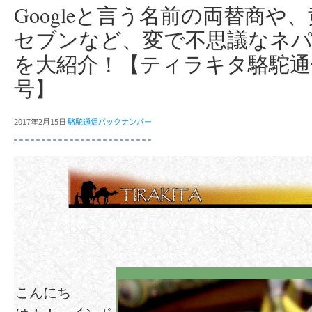
Googleと言う名前の両替商や
セブンなど、変で不思議なネ
を大紹介！【ティラキタ駱駝通信
号】
2017年2月15日
駱駝通信バックナンバー
こんにち