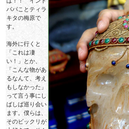
は！！ インド
パパことティラ
キタの梅原で
す。
海外に行くと
「これは凄
い！」とか、
「こんな物があ
るなんて、考え
もしなかった」
って言う事にし
ばしば巡り会い
ます。僕らは、
そのビックリが