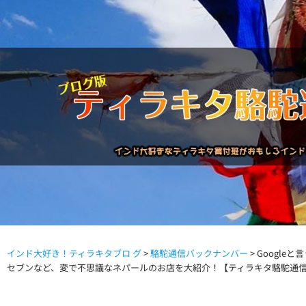
インド大好き！ティラキタブロ グ
>
駱駝通信バックナンバー
>
Google
駱駝通信バックナンバー
インドが大好き!!
商品につい
セブンなど、変で不思議なネパールのお店を大紹介！【ティラキタ駱駝通信 