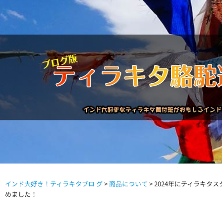
インド大好き！ティラキタブロ グ
>
商品について
>
2024年にティラキタ
駱駝通信バックナンバー
インドが大好き!!
商品につい
めました！