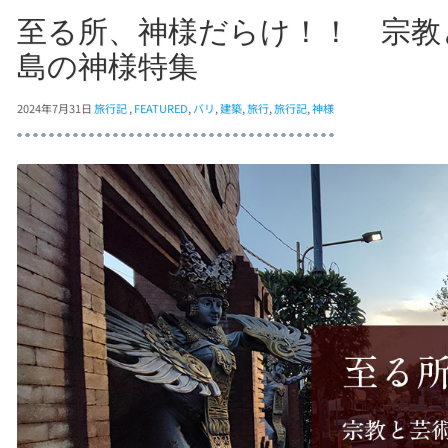
至る所、神様だらけ！！ 宗教
島の神様特集
2024年7月31日
旅行記
,
FEATURED
,
バリ
,
建築
,
旅行
,
旅行記
,
神様