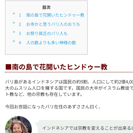
目次
1
■南の島で花開いたヒンドゥー教
2
■お寺かと思うバリ人のおうち
3
■お祭り貧乏のバリ人も
4
■人の数よりも多い神様の数
■南の島で花開いたヒンドゥー教
バリ島があるインドネシアは国民の約9割、人口にして約2億4,
大のムスリム人口を擁する国です。国民の大半がイスラム教徒
ト教など、他の宗教も存在しています。
今回お世話になったバリ在住のあずささん曰く、
インドネシアでは宗教を変えることが出来る