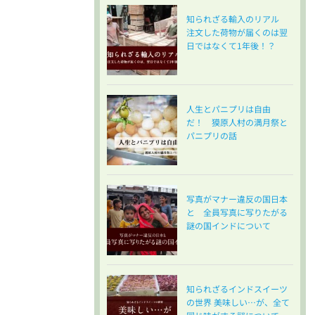
知られざる輸入のリアル
注文した荷物が届くのは翌
日ではなくて1年後！？
人生とパニプリは自由
だ！ 獏原人村の満月祭と
パニプリの話
写真がマナー違反の国日本
と 全員写真に写りたがる
謎の国インドについて
知られざるインドスイーツ
の世界 美味しい…が、全て