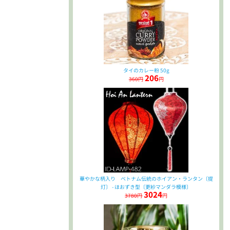
タイのカレー粉 50g
206
360円
円
華やかな柄入り ベトナム伝統のホイアン・ランタン〔提
灯〕 - ほおずき型〔更紗マンダラ模様〕
3024
3780円
円