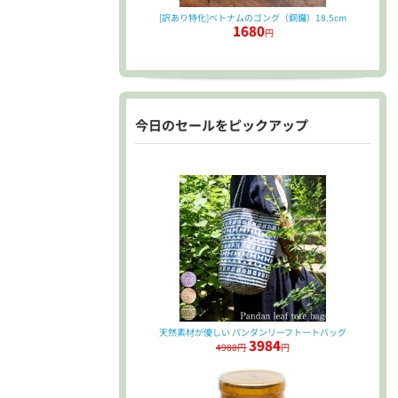
[訳あり特化]ベトナムのゴング（銅鑼）18.5cm
1680
円
今日のセールをピックアップ
天然素材が優しい パンダンリーフトートバッグ
3984
4980円
円