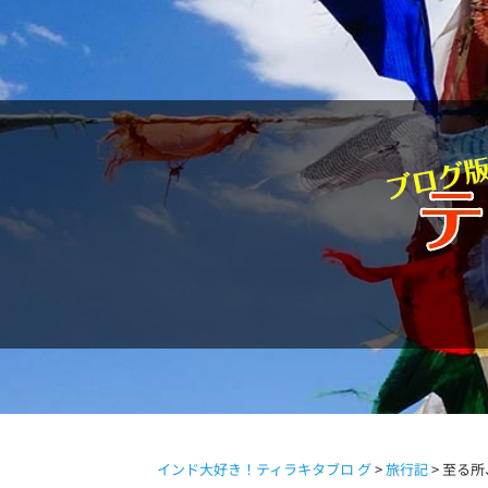
駱駝通信
インド大好き！ティラキタブロ グ
>
旅行記
>
至る所