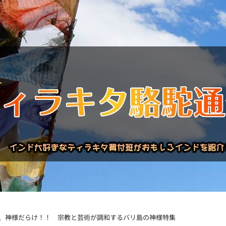
バックナンバー
インドが大好き!!
商品について
買い付
、神様だらけ！！ 宗教と芸術が調和するバリ島の神様特集