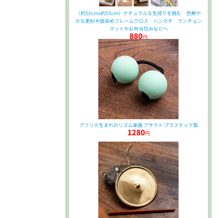
〔約50cmx約50cm〕ナチュラルな生成りを囲む 色鮮や
かな更紗木版染めフレームクロス ハンカチ ランチョン
マットやお弁当包みなどへ
880
円
アフリカ生まれのリズム楽器 アサラト プラスチック製
1280
円