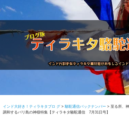
インド大好き！ティラキタブロ グ
>
駱駝通信バックナンバー
>
至る所、
駱駝通信バックナンバー
インドが大好き!!
商品につい
調和するバリ島の神様特集【ティラキタ駱駝通信 7月31日号】