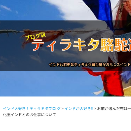
インド大好き！ティラキタブロ グ
>
インドが大好き!!
>
お前が選んだ布は
駱駝通信バックナンバー
インドが大好き!!
商品につい
化圏インドとのお仕事について