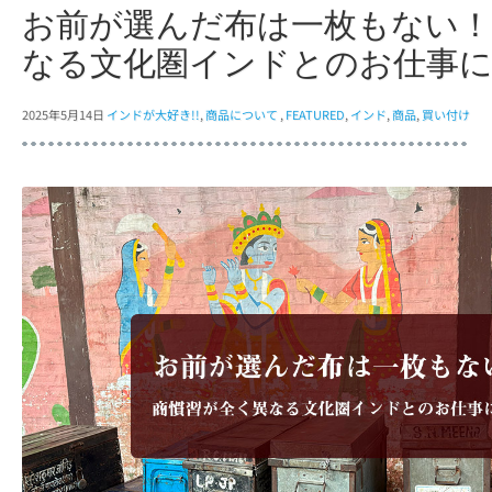
お前が選んだ布は一枚もない！
なる文化圏インドとのお仕事
2025年5月14日
インドが大好き!!
,
商品について
,
FEATURED
,
インド
,
商品
,
買い付け