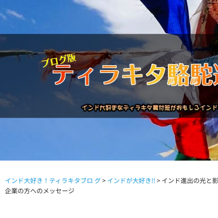
インド大好き！ティラキタブロ グ
>
インドが大好き!!
>
インド進出の光と
駱駝通信バックナンバー
インドが大好き!!
商品につい
企業の方へのメッセージ