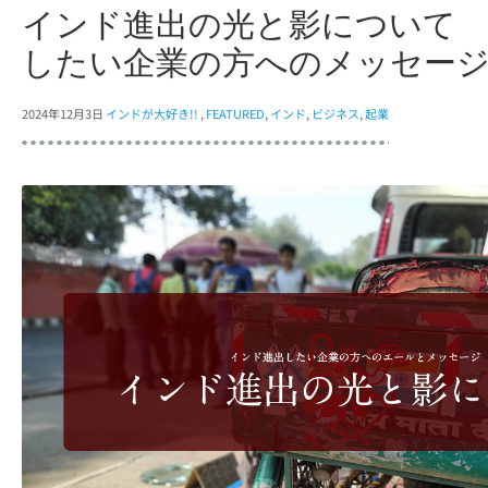
インド進出の光と影について
したい企業の方へのメッセー
2024年12月3日
インドが大好き!!
,
FEATURED
,
インド
,
ビジネス
,
起業