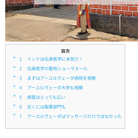
目次
1
■インドは伝承医学に本気だ！
2
■伝承医学の聖地ショーラヌール
3
■まずはアーユルヴェーダ病院を視察
4
■アーユルヴェーダ大学も視察
5
■病室はとっても広い
6
■近くには製薬部門も
7
■アーユルヴェーダはマッサージだけではなかった