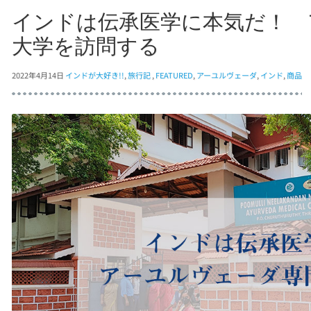
インドは伝承医学に本気だ！ 
大学を訪問する
2022年4月14日
インドが大好き!!
,
旅行記
,
FEATURED
,
アーユルヴェーダ
,
インド
,
商品