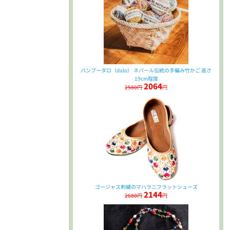
バンブーダロ（dalo） ネパール伝統の手編み竹かご 高さ
19cm程度
2064
2580円
円
ゴージャス刺繍のマハラニフラットシューズ
2144
2680円
円