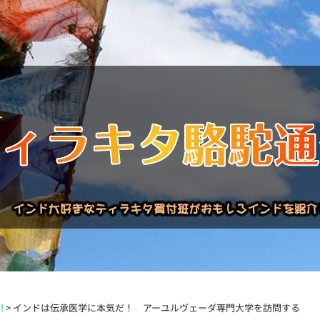
バックナンバー
インドが大好き!!
商品について
買い付
!
>
インドは伝承医学に本気だ！ アーユルヴェーダ専門大学を訪問する