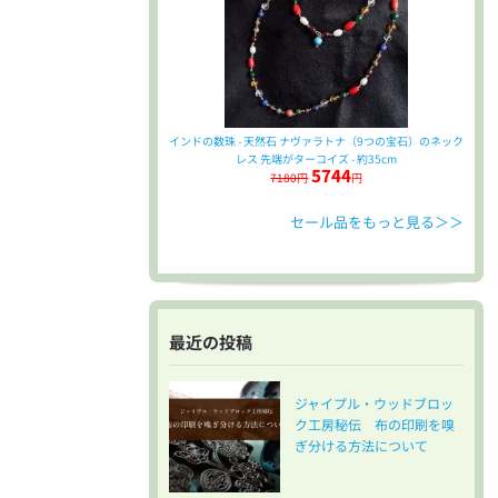
インドの数珠 - 天然石 ナヴァラトナ（9つの宝石）のネック
レス 先端がターコイズ - 約35cm
5744
7180円
円
セール品をもっと見る＞＞
最近の投稿
ジャイプル・ウッドブロッ
ク工房秘伝 布の印刷を嗅
ぎ分ける方法について