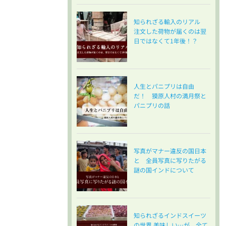
知られざる輸入のリアル
注文した荷物が届くのは翌
日ではなくて1年後！？
人生とパニプリは自由
だ！ 獏原人村の満月祭と
パニプリの話
写真がマナー違反の国日本
と 全員写真に写りたがる
謎の国インドについて
知られざるインドスイーツ
の世界 美味しい…が、全て