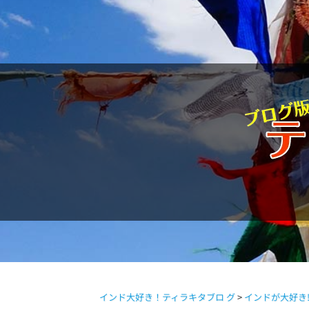
駱駝通信
インド大好き！ティラキタブロ グ
>
インドが大好き!