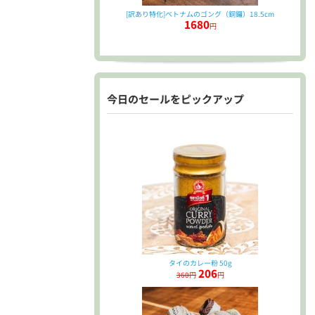
[訳あり特化]ベトナムのゴング（銅鑼）18.5cm
1680
円
今日のセールをピックアップ
タイのカレー粉 50g
206
360円
円