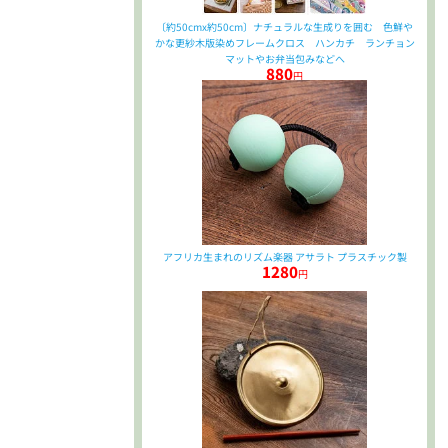
〔約50cmx約50cm〕ナチュラルな生成りを囲む 色鮮や
かな更紗木版染めフレームクロス ハンカチ ランチョン
マットやお弁当包みなどへ
880
円
アフリカ生まれのリズム楽器 アサラト プラスチック製
1280
円