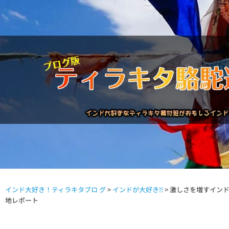
インド大好き！ティラキタブロ グ
>
インドが大好き!!
>
激しさを増すインドの
駱駝通信バックナンバー
インドが大好き!!
商品につい
地レポート