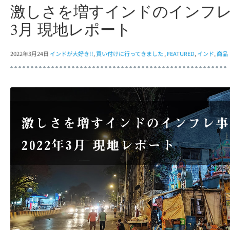
激しさを増すインドのインフレ事
3月 現地レポート
2022年3月24日
インドが大好き!!
,
買い付けに行ってきました
,
FEATURED
,
インド
,
商品