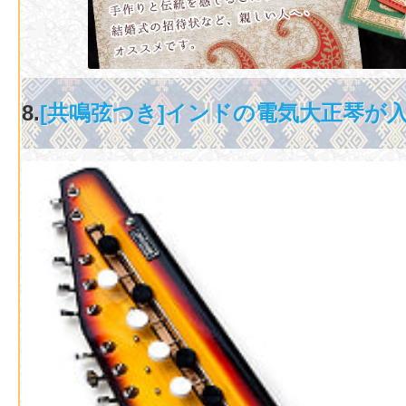
8.
[共鳴弦つき]インドの電気大正琴が