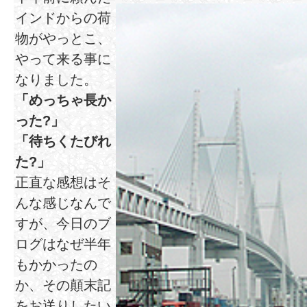
インドからの荷
物がやっとこ、
やって来る事に
なりました。
「めっちゃ長か
った?」
「待ちくたびれ
た?」
正直な感想はそ
んな感じなんで
すが、今日のブ
ログはなぜ半年
もかかったの
か、その顛末記
をお送りしたい