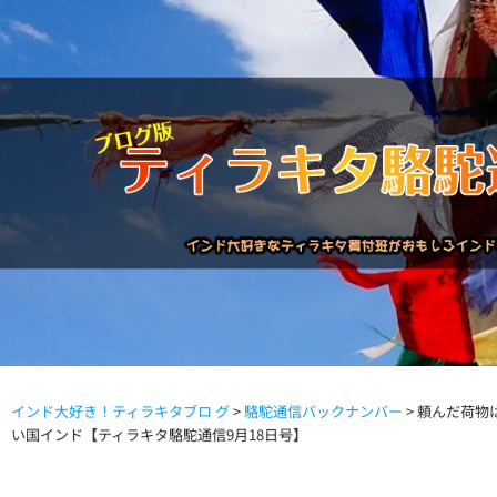
インド大好き！ティラキタブロ グ
>
駱駝通信バックナンバー
>
頼んだ荷物
駱駝通信バックナンバー
インドが大好き!!
商品につい
い国インド【ティラキタ駱駝通信9月18日号】