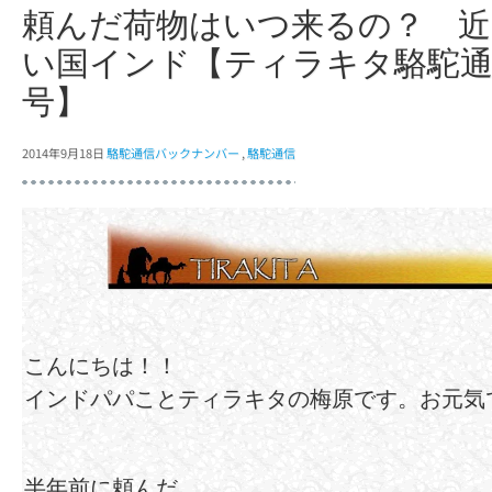
頼んだ荷物はいつ来るの？ 
い国インド【ティラキタ駱駝通信
号】
2014年9月18日
駱駝通信バックナンバー
,
駱駝通信
こんにちは！！
インドパパことティラキタの梅原です。お元気
半年前に頼んだ