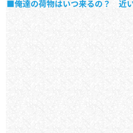
■俺達の荷物はいつ来るの？ 近