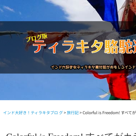
インド大好き！ティラキタブロ グ
>
旅行記
>
Colorful is Freedom
駱駝通信バックナンバー
インドが大好き!!
商品につい