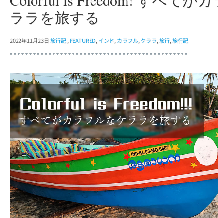
Colorful is Freedom! すべ
ララを旅する
2022年11月23日
旅行記
,
FEATURED
,
インド
,
カラフル
,
ケララ
,
旅行
,
旅行記