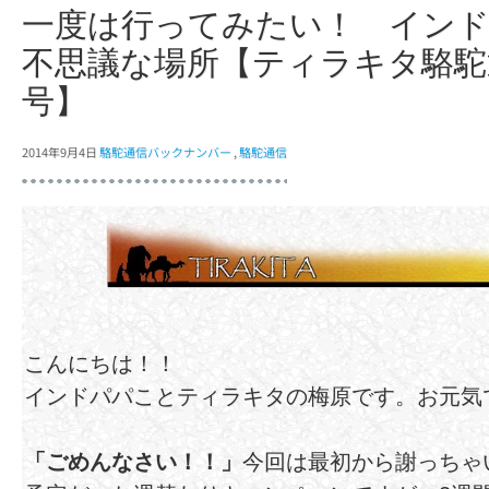
一度は行ってみたい！ イン
不思議な場所【ティラキタ駱駝通
号】
2014年9月4日
駱駝通信バックナンバー
,
駱駝通信
こんにちは！！
インドパパことティラキタの梅原です。お元気
「ごめんなさい！！」
今回は最初から謝っちゃ