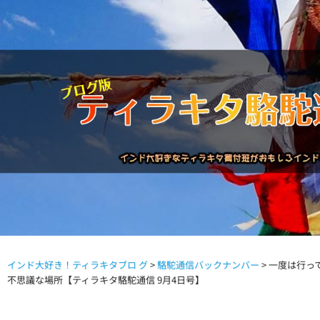
インド大好き！ティラキタブロ グ
>
駱駝通信バックナンバー
>
一度は行っ
駱駝通信バックナンバー
インドが大好き!!
商品につい
不思議な場所【ティラキタ駱駝通信 9月4日号】