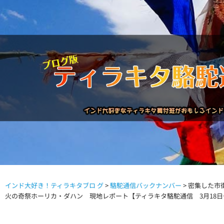
インド大好き！ティラキタブロ グ
>
駱駝通信バックナンバー
>
密集した市
駱駝通信バックナンバー
インドが大好き!!
商品につい
火の奇祭ホーリカ・ダハン 現地レポート【ティラキタ駱駝通信 3月18日