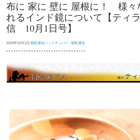
布に 家に 壁に 屋根に！ 様
れるインド鏡について【ティ
信 10月1日号】
2024年10月1日
駱駝通信バックナンバー
,
駱駝通信