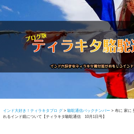
インド大好き！ティラキタブロ グ
>
駱駝通信バックナンバー
>
布に 家に
駱駝通信バックナンバー
インドが大好き!!
商品につい
れるインド鏡について【ティラキタ駱駝通信 10月1日号】