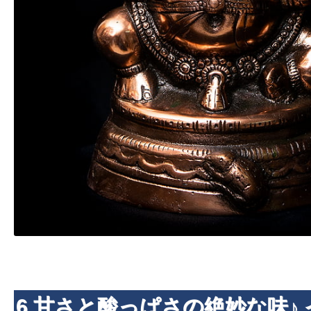
6.甘さと酸っぱさの絶妙な味♪