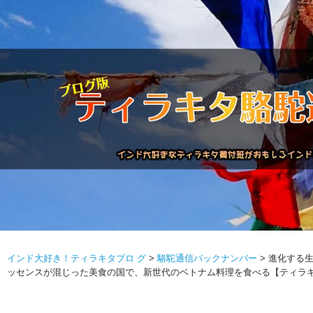
インド大好き！ティラキタブロ グ
>
駱駝通信バックナンバー
>
進化する
駱駝通信バックナンバー
インドが大好き!!
商品につい
ッセンスが混じった美食の国で、新世代のベトナム料理を食べる【ティラキ