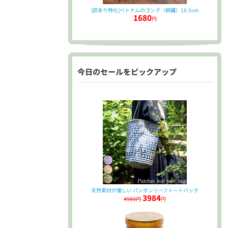
[訳あり特化]ベトナムのゴング（銅鑼）18.5cm
1680
円
今日のセールをピックアップ
天然素材が優しい パンダンリーフトートバッグ
3984
4980円
円