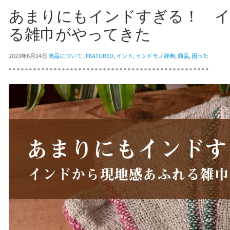
あまりにもインドすぎる！ 
る雑巾がやってきた
2023年6月14日
商品について
,
FEATURED
,
インド
,
インドモノ辞典
,
商品
,
困った