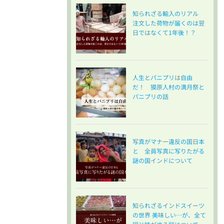
知られざる輸入のリアル
注文した荷物が届くのは翌
日ではなくて1年後！？
人生とパニプリは自由
だ！ 獏原人村の満月祭と
パニプリの話
写真がマナー違反の国日本
と 全員写真に写りたがる
謎の国インドについて
知られざるインドスイーツ
の世界 美味しい…が、全て