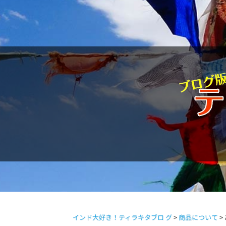
駱駝通信
インド大好き！ティラキタブロ グ
>
商品について
>