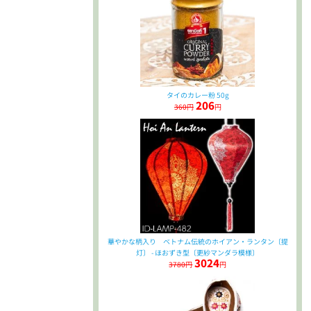
タイのカレー粉 50g
206
360円
円
華やかな柄入り ベトナム伝統のホイアン・ランタン〔提
灯〕 - ほおずき型〔更紗マンダラ模様〕
3024
3780円
円