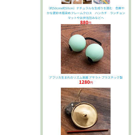
〔約50cmx約50cm〕ナチュラルな生成りを囲む 色鮮や
かな更紗木版染めフレームクロス ハンカチ ランチョン
マットやお弁当包みなどへ
880
円
アフリカ生まれのリズム楽器 アサラト プラスチック製
1280
円