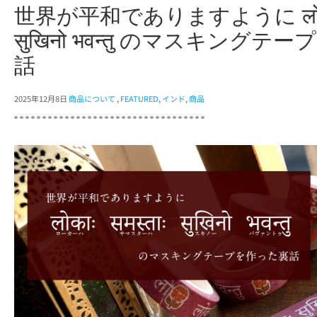
世界が平和でありますように लोकाः 
सुखिनो भवन्तु のマスキング
話
2025年12月8日
商品について
,
FEATURED
,
インド
,
商品