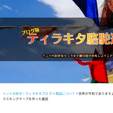
インド大好き！ティラキタブロ グ
>
商品について
>
世界が平和でありますように लोका
駱駝通信バックナンバー
インドが大好き!!
商品につい
マスキングテープを作った裏話