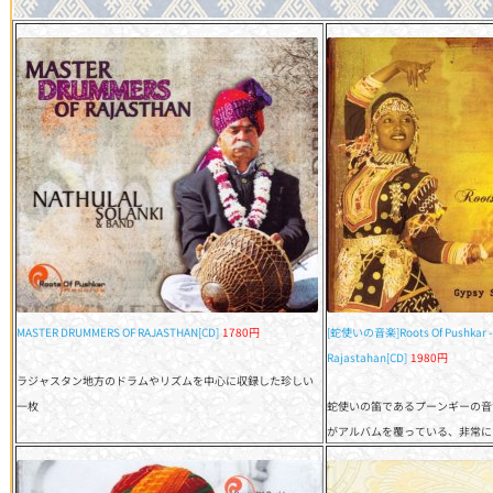
MASTER DRUMMERS OF RAJASTHAN[CD]
1780円
[蛇使いの音楽]Roots Of Pushkar - 
Rajastahan[CD]
1980円
ラジャスタン地方のドラムやリズムを中心に収録した珍しい
一枚
蛇使いの笛であるプーンギーの音
がアルバムを覆っている、非常に