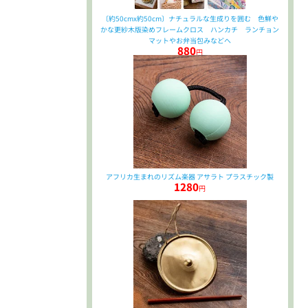
〔約50cmx約50cm〕ナチュラルな生成りを囲む 色鮮や
かな更紗木版染めフレームクロス ハンカチ ランチョン
マットやお弁当包みなどへ
880
円
アフリカ生まれのリズム楽器 アサラト プラスチック製
1280
円