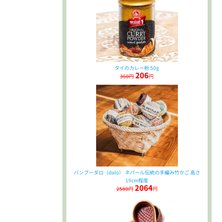
タイのカレー粉 50g
206
360円
円
バンブーダロ（dalo） ネパール伝統の手編み竹かご 高さ
19cm程度
2064
2580円
円