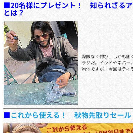
■20名様にプレゼント！ 知られざる
とは？
際限なく伸び、しかも固
ラジだ。インドやネパー
物体ですが、今回はティ
■
これから使える！ 秋物先取りセール