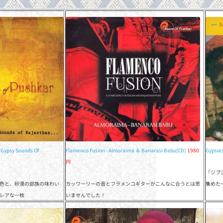
Gypsy Sounds Of
Flamenco Fusion - Almoraima ＆ Banarasi Babu[CD]
1980
Gypsies
円
「ジプ
色と、砂漠の部族の味わい
カッワーリーの音とフラメンコギターがこんなに合うとは思
集めた
レアな一枚
いませんでした！