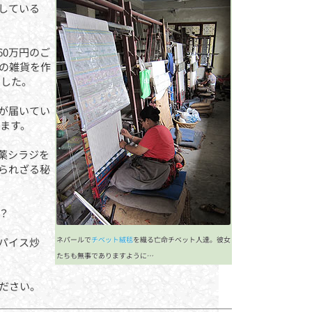
している
0万円のご
の雑貨を作
ました。
が届いてい
ます。
薬シラジを
られざる秘
？
ネパールで
チベット絨毯
を織る亡命チベット人達。彼女
パイス炒
たちも無事でありますように…
ださい。