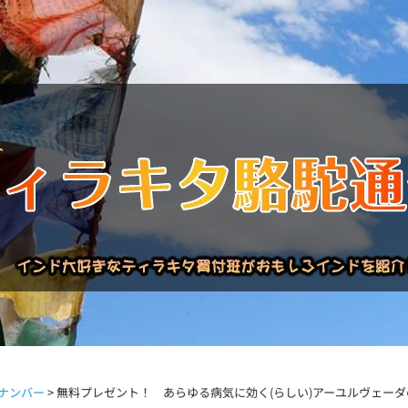
バックナンバー
インドが大好き!!
商品について
買い付
ナンバー
>
無料プレゼント！ あらゆる病気に効く(らしい)アーユルヴェーダ