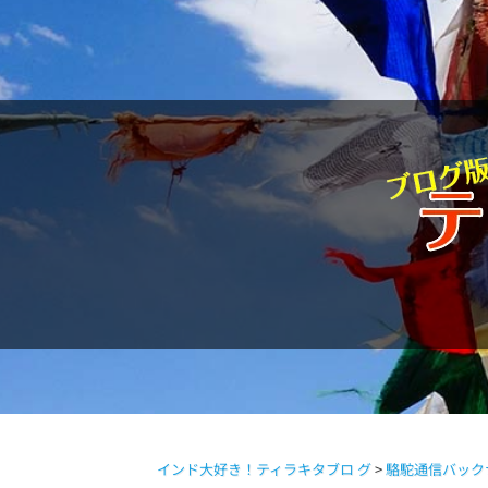
駱駝通信
インド大好き！ティラキタブロ グ
>
駱駝通信バック