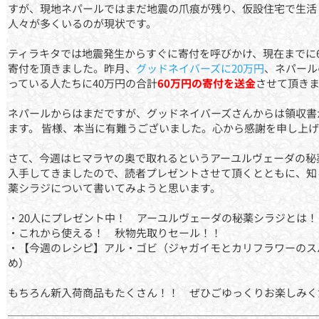
すが、現地ネパールではまだ地震の爪痕が残り、仮設住宅で生活
人々が多くいるのが現状です。
ティラキタでは地震発生からすぐに寄付を呼びかけ、現在までに6
寄付を頂きました。昨月、
グッドネイバーズに20万円
、ネパール
っている人たちに40万円の合計
60万円の寄付を送金
させて頂き
ネパールからはまだですが、グッドネイバーズさんからは領収書
ます。 皆様、本当に有難うございました。心から感謝を申し上げ
さて、今週はヒマラヤの奥で取れるというアーユルヴェーダの秘
入手してきましたので、読者プレゼントさせて頂くとともに、知
薬シラジについて書いてみようと思います。
・20人にプレゼント中！ アーユルヴェーダの秘薬シラジとは！
・これから使える！ 秋物先取りセール！！
・【今週のレシピ】アル・ゴビ（ジャガイモとカリフラワーのス
め）
もちろん新入荷商品もたくさん！！ ぜひごゆっくりお楽しみく