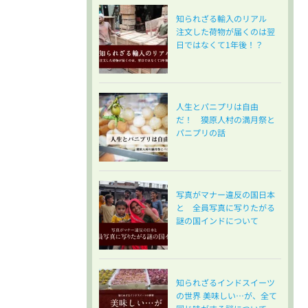
知られざる輸入のリアル
注文した荷物が届くのは翌
日ではなくて1年後！？
人生とパニプリは自由
だ！ 獏原人村の満月祭と
パニプリの話
写真がマナー違反の国日本
と 全員写真に写りたがる
謎の国インドについて
知られざるインドスイーツ
の世界 美味しい…が、全て