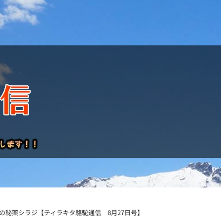
けレポート
の秘薬シラジ【ティラキタ駱駝通信 8月27日号】