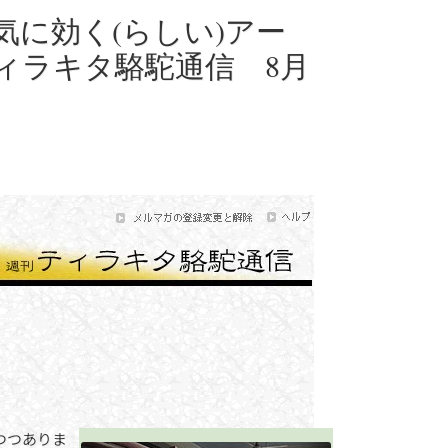
に効く(らしい)アー
ィラキタ駱駝通信 8月
つつありま