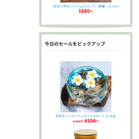
[訳あり特化]ベトナムのゴング（銅鑼）18.5cm
1680
円
今日のセールをピックアップ
天然木とリサイクルガラスのポット 大 水盆
4304
5380円
円