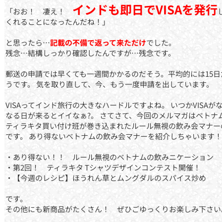
インドも即日でVISAを発行
「おお！ 凄え！
くれることになったんだね！」
と思ったら…
記載の不備で返って来ただけ
でした。
残念…結構しっかり確認したんですが…残念です。
郵送の申請では早くても一週間かかるのだそう。平均的には15日
うです。 気を取り直して、今、もう一度申請を出しています。
VISAってインド旅行の大きなハードルですよね。 いつかVISAが
なる日が来るとイイなぁ?。 さてさて、今回のメルマガはベトナ
ティラキタ買い付け班が巻き込まれたルール無視の飲み会マナー
です。 あり得ないベトナムの飲み会マナーを紹介しちゃいます！
・あり得ない！！ ルール無視のベトナムの飲みニケーション
・第2回！ ティラキタ Tシャツデザインコンテスト開催！
・【今週のレシピ】ほうれん草とムングダルのスパイス炒め
です。
その他にも新商品がたくさん！ ぜひごゆっくりお楽しみ下さい