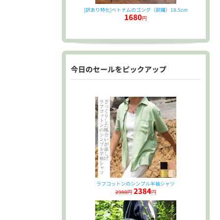
[訳あり特化]ベトナムのゴング（銅鑼）18.5cm
1680
円
今日のセールをピックアップ
ラフコットンのシンプル半袖シャツ
2384
2980円
円