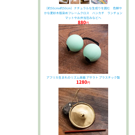
〔約50cmx約50cm〕ナチュラルな生成りを囲む 色鮮や
かな更紗木版染めフレームクロス ハンカチ ランチョン
マットやお弁当包みなどへ
880
円
アフリカ生まれのリズム楽器 アサラト プラスチック製
1280
円