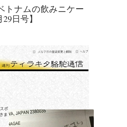
ベトナムの飲みニケー
29日号】
パスポ
きま