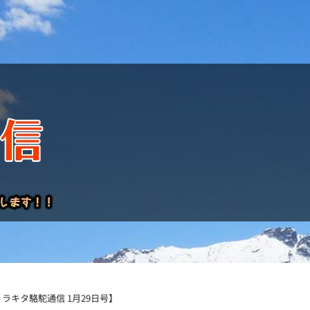
けレポート
キタ駱駝通信 1月29日号】