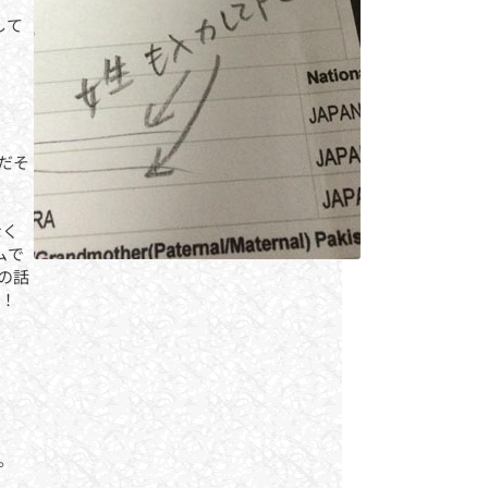
して
だそ
なく
ムで
の話
！
。