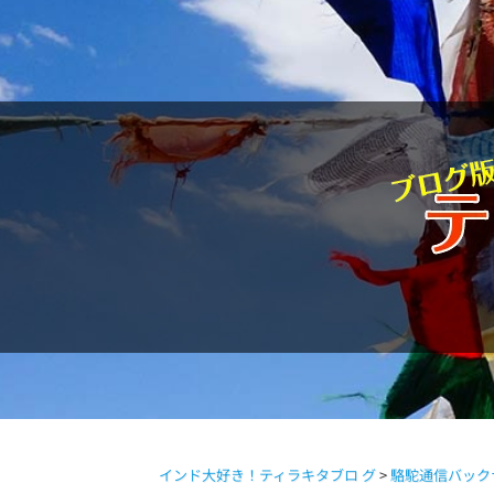
駱駝通信
インド大好き！ティラキタブロ グ
>
駱駝通信バック