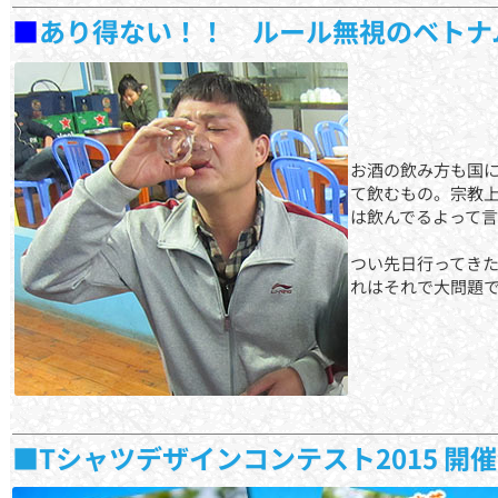
■
あり得ない！！ ルール無視のベトナ
お酒の飲み方も国
て飲むもの。宗教
は飲んでるよって言
つい先日行ってき
れはそれで大問題
■Tシャツデザインコンテスト2015 開