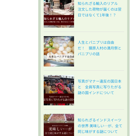
知られざる輸入のリアル
注文した荷物が届くのは翌
日ではなくて1年後！？
人生とパニプリは自由
だ！ 獏原人村の満月祭と
パニプリの話
写真がマナー違反の国日本
と 全員写真に写りたがる
謎の国インドについて
知られざるインドスイーツ
の世界 美味しい…が、全て
同じ味がする謎について