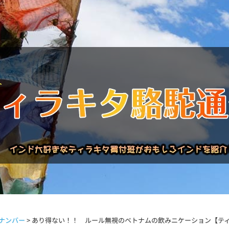
バックナンバー
インドが大好き!!
商品について
買い付
ナンバー
>
あり得ない！！ ルール無視のベトナムの飲みニケーション【ティラ