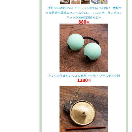
〔約50cmx約50cm〕ナチュラルな生成りを囲む 色鮮や
かな更紗木版染めフレームクロス ハンカチ ランチョン
マットやお弁当包みなどへ
880
円
アフリカ生まれのリズム楽器 アサラト プラスチック製
1280
円