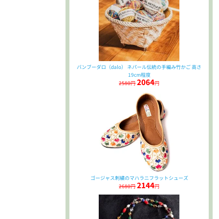
バンブーダロ（dalo） ネパール伝統の手編み竹かご 高さ
19cm程度
2064
2580円
円
ゴージャス刺繍のマハラニフラットシューズ
2144
2680円
円