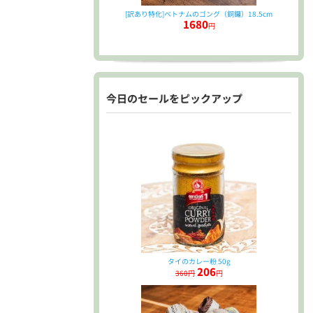
[訳あり特化]ベトナムのゴング（銅鑼）18.5cm
1680
円
今日のセールをピックアップ
タイのカレー粉 50g
206
360円
円