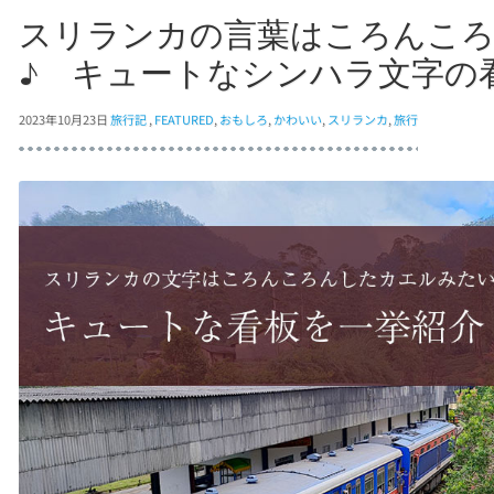
スリランカの言葉はころんこ
♪ キュートなシンハラ文字の
2023年10月23日
旅行記
,
FEATURED
,
おもしろ
,
かわいい
,
スリランカ
,
旅行