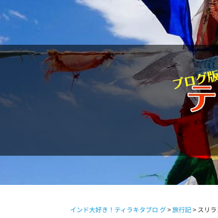
駱駝通信
インド大好き！ティラキタブロ グ
>
旅行記
>
スリラ