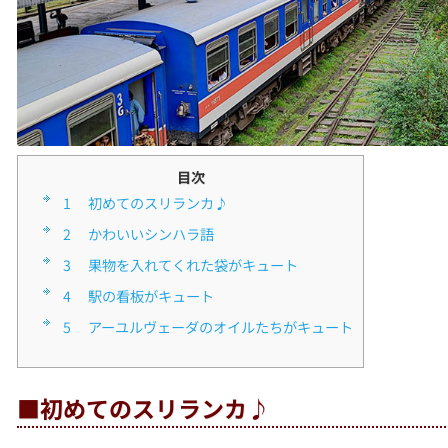
目次
1
■初めてのスリランカ♪
2
■かわいいシンハラ語
3
■果物を入れてくれた袋がキュート
4
■駅の看板がキュート
5
■アーユルヴェーダのオイルたちがキュート
■初めてのスリランカ♪