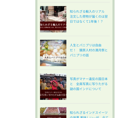
知られざる輸入のリアル
注文した荷物が届くのは翌
日ではなくて1年後！？
人生とパニプリは自由
だ！ 獏原人村の満月祭と
パニプリの話
写真がマナー違反の国日本
と 全員写真に写りたがる
謎の国インドについて
知られざるインドスイーツ
の世界 美味しい…が、全て