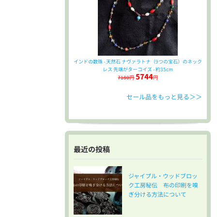
インドの数珠 - 天然石 ナヴァラトナ（9つの宝石）のネック
レス 先端がターコイズ - 約35cm
5744
7180円
円
セール品をもっと見る＞＞
最近の投稿
ジャイプル・ウッドブロッ
ク工房秘伝 布の印刷を嗅
ぎ分ける方法について