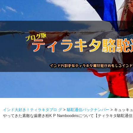
インド大好き！ティラキタブロ グ
>
駱駝通信バックナンバー
>
キュッキ
駱駝通信バックナンバー
インドが大好き!!
商品につい
やってきた素敵な歯磨き粉K P Namboodirisについて【ティラキタ駱駝通信