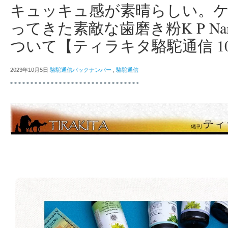
キュッキュ感が素晴らしい。
ってきた素敵な歯磨き粉K P Namb
ついて【ティラキタ駱駝通信 1
2023年10月5日
駱駝通信バックナンバー
,
駱駝通信