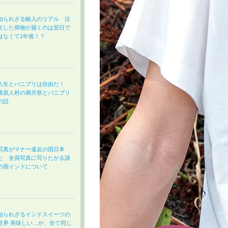
知られざる輸入のリアル 注
文した荷物が届くのは翌日で
はなくて1年後！？
人生とパニプリは自由だ！
獏原人村の満月祭とパニプリ
の話
写真がマナー違反の国日本
と 全員写真に写りたがる謎
の国インドについて
知られざるインドスイーツの
世界 美味しい…が、全て同じ