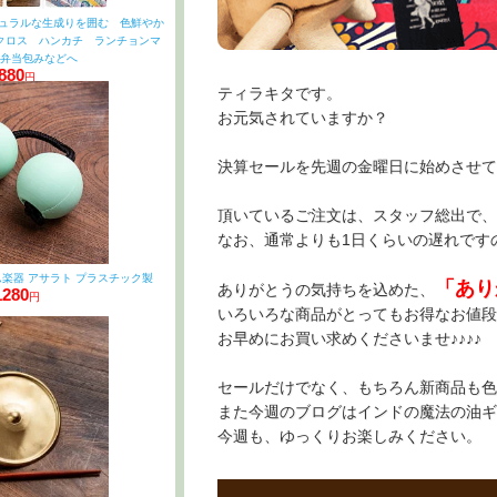
ナチュラルな生成りを囲む 色鮮やか
クロス ハンカチ ランチョンマ
お弁当包みなどへ
880
円
ティラキタです。
お元気されていますか？
決算セールを先週の金曜日に始めさせて
頂いているご注文は、スタッフ総出で、
なお、通常よりも1日くらいの遅れです
楽器 アサラト プラスチック製
「あり
ありがとうの気持ちを込めた、
1280
円
いろいろな商品がとってもお得なお値段に
お早めにお買い求めくださいませ♪♪♪♪
セールだけでなく、もちろん新商品も色
また今週のブログはインドの魔法の油ギ
今週も、ゆっくりお楽しみください。