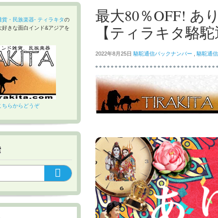
最大80％OFF!
貨・民族楽器- ティラキタ
の
【ティラキタ駱駝通
大好きな面白インド&アジアを
2022年8月25日
駱駝通信バックナンバー
,
駱駝通信
こちらからどうぞ
索