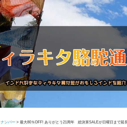
信バックナンバー
インドが大好き!!
商品について
買い付け
クナンバー
>
最大80％OFF! ありがとう21周年 総決算SALEが日曜日まで