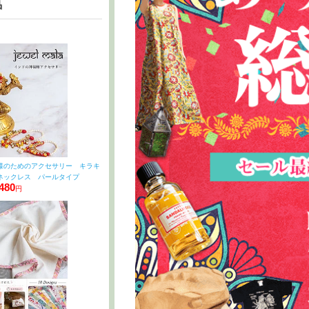
品
様のためのアクセサリー キラキ
ネックレス パールタイプ
480
円