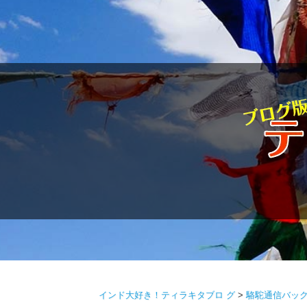
駱駝通
インド大好き！ティラキタブロ グ
>
駱駝通信バッ