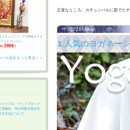
正直なところ、カチュンバルに茹でたチ
イズのポスターに】インドの神様ポスタ
1.人気のヨガネー
製フォトフレーム
1984
0円
円
セール品をもっと見る＞＞
ジャイプル・ウッドブロック
工房秘伝 布の印刷を嗅ぎ分
ける方法について