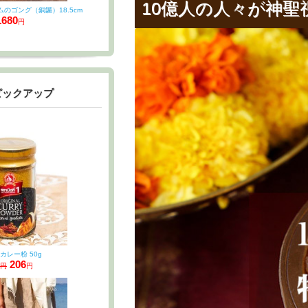
10億人の人々が神聖
ムのゴング（銅鑼）18.5cm
1680
円
ピックアップ
カレー粉 50g
206
0円
円