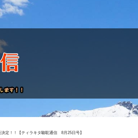
レポート
延長決定！！【ティラキタ駱駝通信 8月25日号】