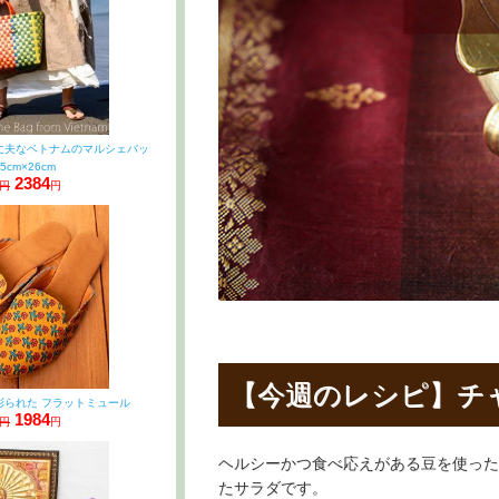
丈夫なベトナムのマルシェバッ
5cm×26cm
2384
0円
円
【今週のレシピ】チ
彩られた フラットミュール
1984
0円
円
ヘルシーかつ食べ応えがある豆を使った
たサラダです。