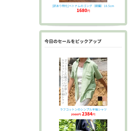
[訳あり特化]ベトナムのゴング（銅鑼）18.5cm
1680
円
今日のセールをピックアップ
ラフコットンのシンプル半袖シャツ
2384
2980円
円