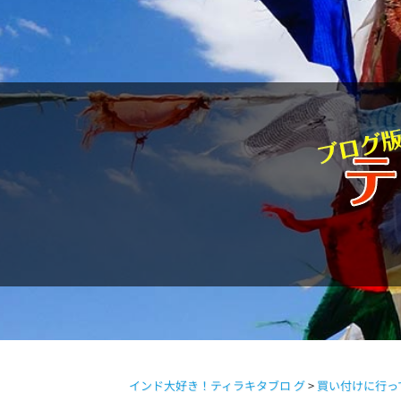
駱駝通信
インド大好き！ティラキタブロ グ
>
買い付けに行っ