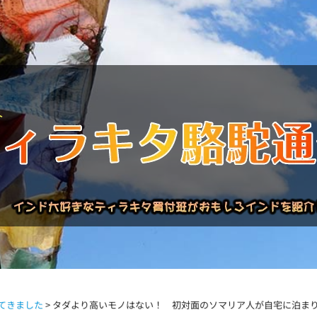
バックナンバー
インドが大好き!!
商品について
買い付
てきました
>
タダより高いモノはない！ 初対面のソマリア人が自宅に泊ま