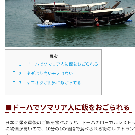
目次
1
■ドーハでソマリア人に飯をおごられる
2
■タダより高いモノはない
3
■ヤフオクが世界に繋がってる
■ドーハでソマリア人に飯をおごられる
日本に帰る最後のご飯を食べようと、ドーハのローカルレスト
に物価が高いので、10分の1の値段で食べられる街のレストラ
す。