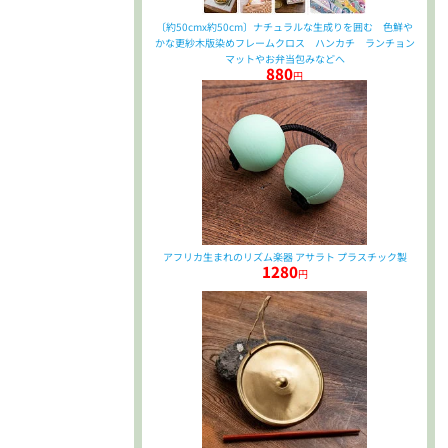
〔約50cmx約50cm〕ナチュラルな生成りを囲む 色鮮や
かな更紗木版染めフレームクロス ハンカチ ランチョン
マットやお弁当包みなどへ
880
円
アフリカ生まれのリズム楽器 アサラト プラスチック製
1280
円