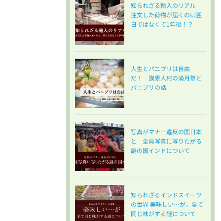
知られざる輸入のリアル
注文した荷物が届くのは翌
日ではなくて1年後！？
人生とパニプリは自由
だ！ 獏原人村の満月祭と
パニプリの話
写真がマナー違反の国日本
と 全員写真に写りたがる
謎の国インドについて
知られざるインドスイーツ
の世界 美味しい…が、全て
同じ味がする謎について