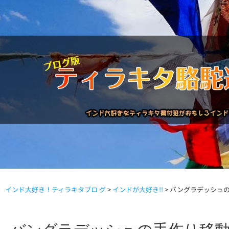
インド大好き！ティラキタブロ グ
>
インドが大好き!!
>
バングラデッシュ
駱駝通信バックナンバー
インドが大好き!!
商品につい