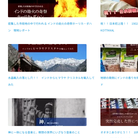
密集した市街地の中で行われる インドの劫火の奇祭ホーリカ・ダハ
祝！！ 日本初上陸！！ 19
ン 現地レポート
KOTTKKAL
水晶輸入の落とし穴！！ インドからヒマラヤ クリスタルを輸入して
地球の南側にインドの香りを探しにいく – ニュージ
みた
ド
神と一体になる音楽と、瞑想の世界にいざなう音楽のこと
オオタニありがとう！！ 10