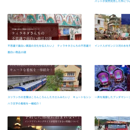
バットが突然完売した件につ
不思議で面白い異国の文化を伝えたい♪ ティラキタさんちの不思議で
インド人がガンジス河の水を
面白い商品10選
スリランカの言葉はころんころんしたカエルみたい♪ キュートなシン
一斉を風靡したブッダマシー
ハラ文字の看板を一緒紹介！