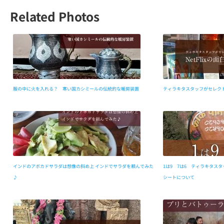
Related Photos
服の中に火を入れる？ 寒い国カシミールの伝統的な暖房装置
ティラキタスタッフがセレクトし
インドのアボカドサラダは想像の斜め上 インドでサラダを頼んでみた
1は9 7は6 ティラキタス
♪
シートについて