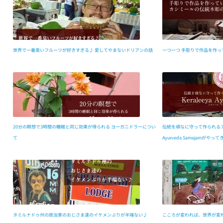
世界で一番臭いフルーツが好きすぎる♪ 愛してやまないドリアンの話
一つ一つ 手彫りで作品を作っ
20分の瞑想で3時間の睡眠と同じ効果が得られる ヨーガニドラーについ
伝統を頑なに守って作られるアーユ
て
Ayurveda Samajamがやっ
タミルナドゥ州の政治家のおじさま達のイケメンぶりが半端ない♪
こころが変われば、世界が変