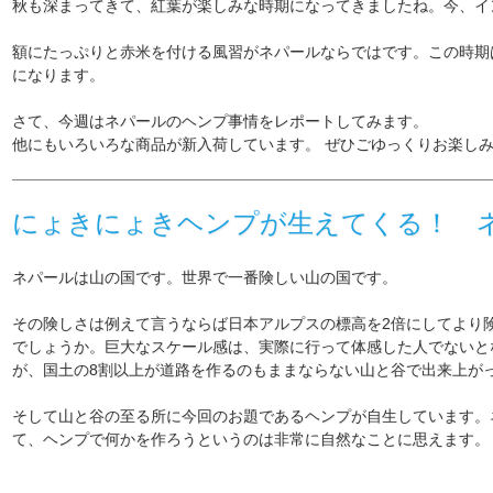
秋も深まってきて、紅葉が楽しみな時期になってきましたね。今、イ
額にたっぷりと赤米を付ける風習がネパールならではです。この時期
になります。
さて、今週はネパールのヘンプ事情をレポートしてみます。
他にもいろいろな商品が新入荷しています。 ぜひごゆっくりお楽し
にょきにょきヘンプが生えてくる！ ネ
ネパールは山の国です。世界で一番険しい山の国です。
その険しさは例えて言うならば日本アルプスの標高を2倍にしてより
でしょうか。巨大なスケール感は、実際に行って体感した人でないと
が、国土の8割以上が道路を作るのもままならない山と谷で出来上が
そして山と谷の至る所に今回のお題であるヘンプが自生しています。
て、ヘンプで何かを作ろうというのは非常に自然なことに思えます。