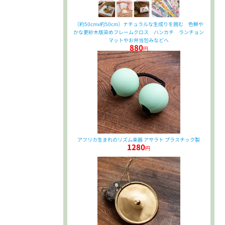
〔約50cmx約50cm〕ナチュラルな生成りを囲む 色鮮や
かな更紗木版染めフレームクロス ハンカチ ランチョン
マットやお弁当包みなどへ
880
円
アフリカ生まれのリズム楽器 アサラト プラスチック製
1280
円