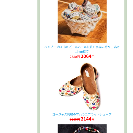
バンブーダロ（dalo） ネパール伝統の手編み竹かご 高さ
19cm程度
2064
2580円
円
ゴージャス刺繍のマハラニフラットシューズ
2144
2680円
円