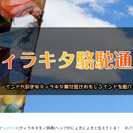
バックナンバー
インドが大好き!!
商品について
買い付
ナンバー
>
[ティラキタモノ辞典]ヘンプがにょきにょきと生えてくる！ ネ