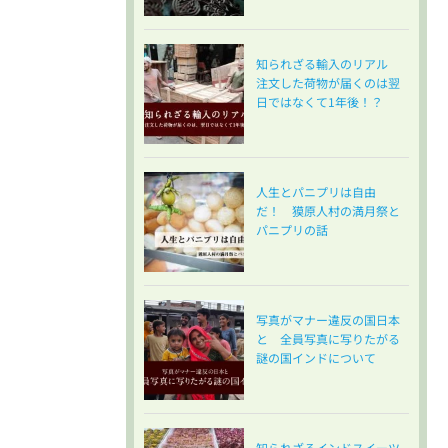
知られざる輸入のリアル
注文した荷物が届くのは翌
日ではなくて1年後！？
人生とパニプリは自由
だ！ 獏原人村の満月祭と
パニプリの話
写真がマナー違反の国日本
と 全員写真に写りたがる
謎の国インドについて
知られざるインドスイーツ