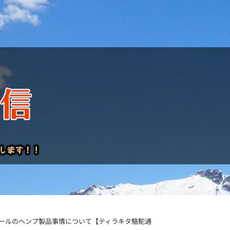
けレポート
パールのヘンプ製品事情について【ティラキタ駱駝通