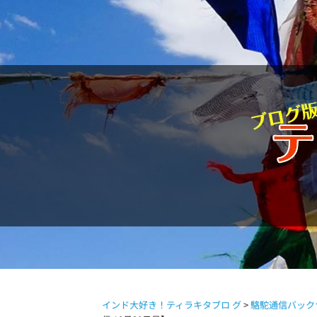
駱駝通信
インド大好き！ティラキタブロ グ
>
駱駝通信バック