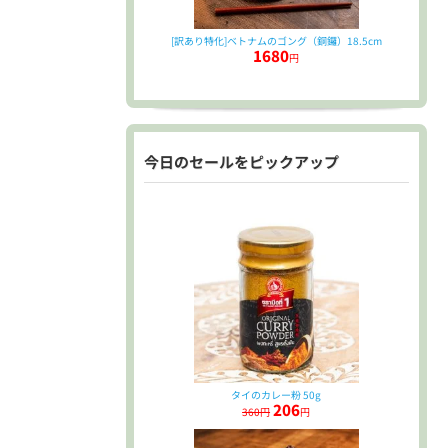
[訳あり特化]ベトナムのゴング（銅鑼）18.5cm
1680
円
今日のセールをピックアップ
タイのカレー粉 50g
206
360円
円