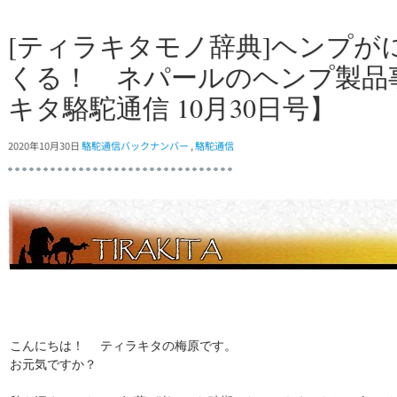
[ティラキタモノ辞典]ヘンプが
くる！ ネパールのヘンプ製品
キタ駱駝通信 10月30日号】
2020年10月30日
駱駝通信バックナンバー
,
駱駝通信
こんにちは！ ティラキタの梅原です。
お元気ですか？