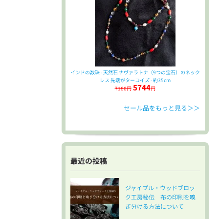
インドの数珠 - 天然石 ナヴァラトナ（9つの宝石）のネック
レス 先端がターコイズ - 約35cm
5744
7180円
円
セール品をもっと見る＞＞
最近の投稿
ジャイプル・ウッドブロッ
ク工房秘伝 布の印刷を嗅
ぎ分ける方法について