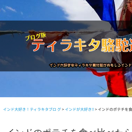
インド大好き！ティラキタブロ グ
>
インドが大好き!!
>
インドのポテチを
駱駝通信バックナンバー
インドが大好き!!
商品につい