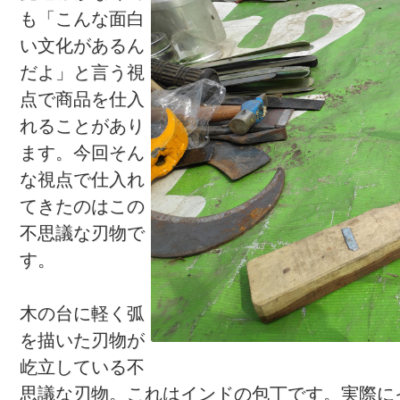
も「こんな面白
い文化があるん
だよ」と言う視
点で商品を仕入
れることがあり
ます。今回そん
な視点で仕入れ
てきたのはこの
不思議な刃物で
す。
木の台に軽く弧
を描いた刃物が
屹立している不
思議な刃物。これはインドの包丁です。実際に