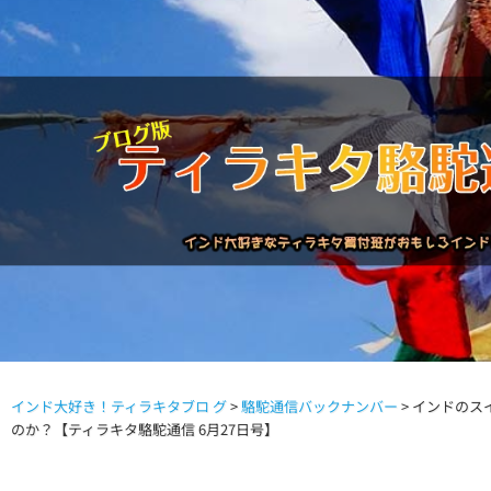
インド大好き！ティラキタブロ グ
>
駱駝通信バックナンバー
>
インドのス
駱駝通信バックナンバー
インドが大好き!!
商品につい
のか？【ティラキタ駱駝通信 6月27日号】