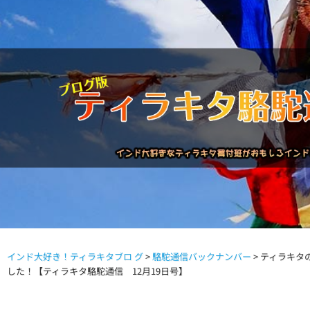
インド大好き！ティラキタブロ グ
>
駱駝通信バックナンバー
>
ティラキタ
駱駝通信バックナンバー
インドが大好き!!
商品につい
した！【ティラキタ駱駝通信 12月19日号】