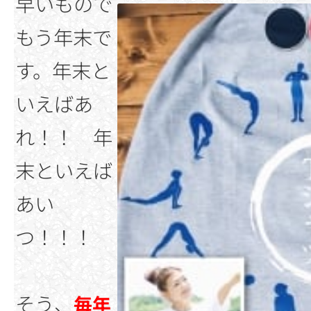
早いもので
もう年末で
す。年末と
いえばあ
れ！！ 年
末といえば
あい
つ！！！
そう、
毎年