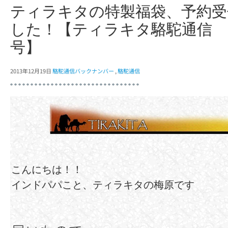
ティラキタの特製福袋、予約受
した！【ティラキタ駱駝通信 1
号】
2013年12月19日
駱駝通信バックナンバー
,
駱駝通信
こんにちは！！
インドパパこと、ティラキタの梅原です