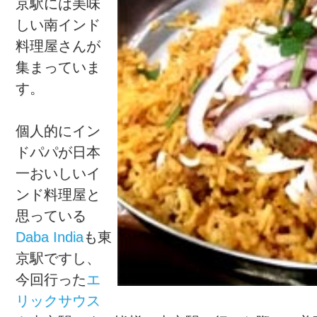
京駅には美味
しい南インド
料理屋さんが
集まっていま
す。
個人的にイン
ドパパが日本
一おいしいイ
ンド料理屋と
思っている
Daba India
も東
京駅ですし、
今回行った
エ
リックサウス