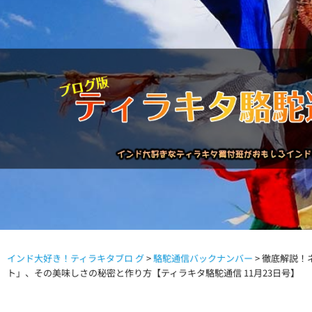
インド大好き！ティラキタブロ グ
>
駱駝通信バックナンバー
>
徹底解説！
駱駝通信バックナンバー
インドが大好き!!
商品につい
ト」、その美味しさの秘密と作り方【ティラキタ駱駝通信 11月23日号】