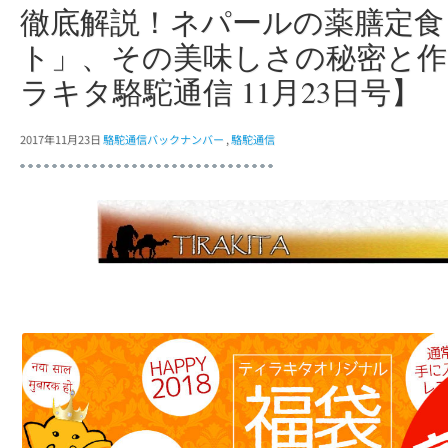
徹底解説！ネパールの薬膳定食
ト」、その美味しさの秘密と作
ラキタ駱駝通信 11月23日号】
2017年11月23日
駱駝通信バックナンバー
,
駱駝通信