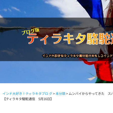
インド大好き！ティラキタブロ グ
>
未分類
>
ムンバイからやってきた ス
駱駝通信バックナンバー
インドが大好き!!
商品につい
【ティラキタ駱駝通信 5月16日】