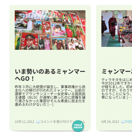
いま勢いのあるミャンマー
ミャンマー
へGO！
ティラキタをはじめ
今が2012年です
昨年３月に大統領が誕生し、軍事政権から民
が経ちました。初
主化への移行が行われたミャンマー。以前の
のですが、そのう
選挙でアウンサンスーチー女史率いる国民民
もらうことになり、
主連盟（NLD）が選挙に勝ったのに政権を譲
帯になっていま […
り渡さなかった軍部がそんな素直に民主化を
進めるわけがないだ […]
い
10月 11, 2012
コメントを受け付けていません
6月 28, 2012
7 C
ま