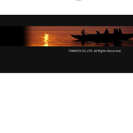
勢
い
の
あ
る
ミ
ャ
ン
TIRAKITA CO.,LTD. All Rights Reserved.
マ
ー
へ
GO！
は