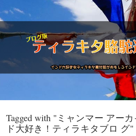
Tagged with "ミャンマー アー
駱駝通信バックナンバー
インドが大好き!!
商品につい
ド大好き！ティラキタブロ グ"