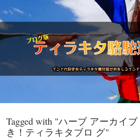
Tagged with "ハーブ アーカイ
駱駝通信バックナンバー
インドが大好き!!
商品につい
き！ティラキタブロ グ"