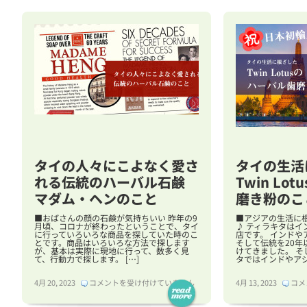
タイの人々にこよなく愛さ
タイの生活
れる伝統のハーバル石鹸
Twin Lo
マダム・ヘンのこと
磨き粉のこ
■おばさんの顔の石鹸が気持ちいい 昨年の9
■アジアの生活に
月頃、コロナが終わったということで、タイ
♪ ティラキタはイ
に行っていろいろな商品を探していた時のこ
店です。 インドや
とです。商品はいろいろな方法で探します
そして伝統を20年
が、基本は実際に現地に行って、数多く見
けてきました。 そ
て、行動力で探します。 […]
タではインドやアジア
タ
タ
4月 20, 2023
コメントを受け付けていません
4月 13, 2023
コメ
イ
イ