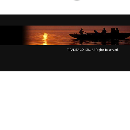
の
の
人々
生
に
活
こ
に
よ
根
な
ざ
く
し
愛
た
TIRAKITA CO.,LTD. All Rights Reserved.
さ
TWI
れ
LOT
る
の
伝
ハ
統
ー
の
バ
ハ
ル
ー
歯
バ
磨
ル
き
石
粉
鹸
の
マ
こ
ダ
と