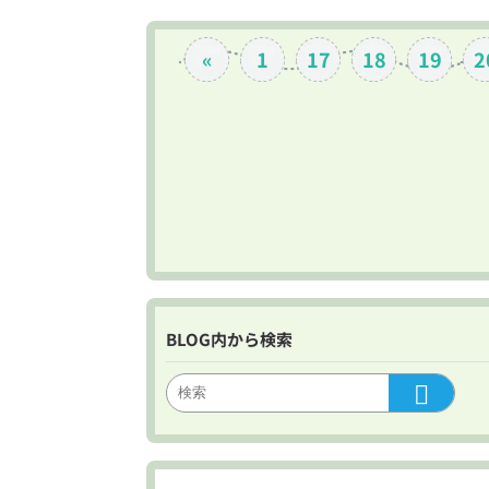
キ
タ
«
1
17
18
19
2
駱
駝
通
信
4
月
1
日
号】
全
商
品
BLOG内から検索
送
料
無
料!!
あ
り
が