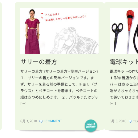
サリーの着方
電球キッ
サリーの着方 ?サリーの着方 - 簡単バージョン?
電球キットの作り
１．サリーの着方の簡単バージョンです。ま
する物 当店から
ず、サリーを着る前の準備として、チョリ（ブ
バー はさみ 1
ラウス）とペチコートを着ます。ペチコートの
端がぐちゃぐち
紐はきつめにしめます。 ２．パッルまたはジャ
で巻いておきま
[…]
[…]
電
6月 3, 2010
1 COMMENT
6月 3, 2010
コ
球
キ