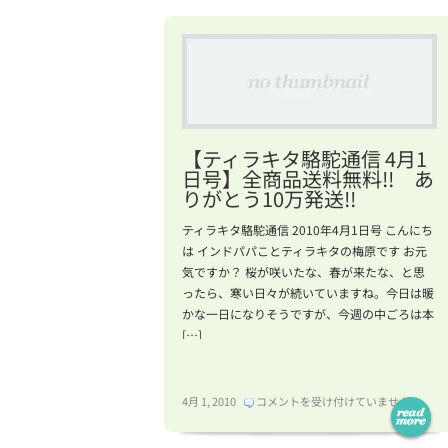
【ティラキタ駱駝通信 4月1
日号】全商品送料無料!! あ
りがとう10万発送!!
ティラキタ駱駝通信 2010年4月1日号 こんにち
は インドパパことティラキタの梅原です お元
気ですか？ 桜が咲いたな、春が来たな、と思
ったら、寒い日々が続いていますね。今日は暖
かな一日になりそうですが、今週の中ごろは本
[…]
【テ
4月 1, 2010
コメントを受け付けていません
ィ
ラ