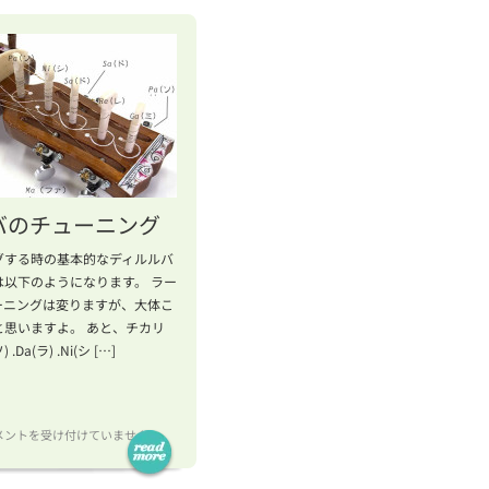
！
バ
バのチューニング
グする時の基本的なディルルバ
は以下のようになります。 ラー
）
ーニングは変りますが、大体こ
と思いますよ。 あと、チカリ
.Da(ラ) .Ni(シ […]
メントを受け付けていません