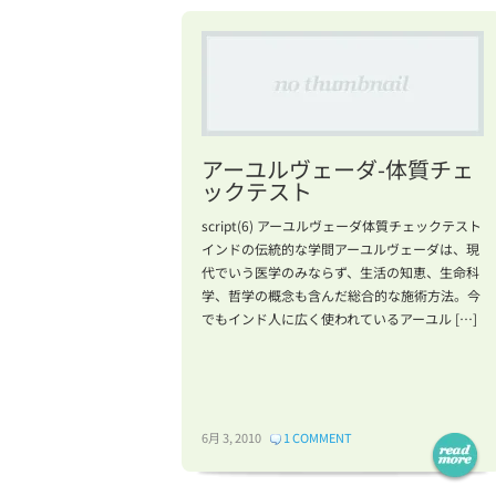
ル
の
弦
を
張
り
替
アーユルヴェーダ-体質チェ
え
ックテスト
よ
う！
script(6) アーユルヴェーダ体質チェックテスト
は
インドの伝統的な学問アーユルヴェーダは、現
代でいう医学のみならず、生活の知恵、生命科
学、哲学の概念も含んだ総合的な施術方法。今
でもインド人に広く使われているアーユル […]
6月 3, 2010
1 COMMENT