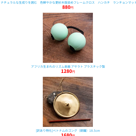
0cm〕ナチュラルな生成りを囲む 色鮮やかな更紗木版染めフレームクロス ハンカチ ランチョンマッ
880
円
アフリカ生まれのリズム楽器 アサラト プラスチック製
1280
円
[訳あり特化]ベトナムのゴング（銅鑼）18.5cm
1680
円