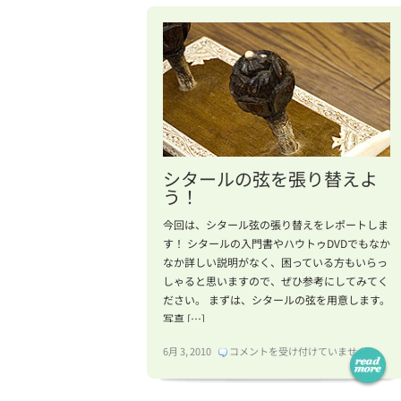
シタールの弦を張り替えよ
う！
今回は、シタール弦の張り替えをレポートしま
す！ シタールの入門書やハウトゥDVDでもなか
なか詳しい説明がなく、困っている方もいらっ
しゃると思いますので、ぜひ参考にしてみてく
ださい。 まずは、シタールの弦を用意します。
写真 […]
シ
6月 3, 2010
コメントを受け付けていません
タ
ー