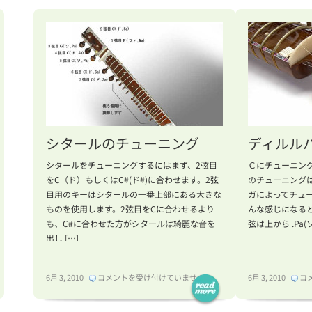
デ
の
ィ
皮
（ヘ
を
ナ
張
タ
り
ト
替
ゥ）
え
を
よ
書
う
い
（
シタールのチューニング
ディルル
て
ヤ
シタールをチューニングするにはまず、2弦目
Ｃにチューニン
み
ン
をC（ド）もしくはC#(ド#)に合わせます。2弦
のチューニング
よ
編
目用のキーはシタールの一番上部にある大きな
ガによってチュ
う！
は
ものを使用します。2弦目をCに合わせるより
んな感じになる
は
も、C#に合わせた方がシタールは綺麗な音を
弦は上から .Pa(ソ) 
出し […]
シ
デ
6月 3, 2010
コメントを受け付けていません
6月 3, 2010
コ
タ
ィ
ー
ル