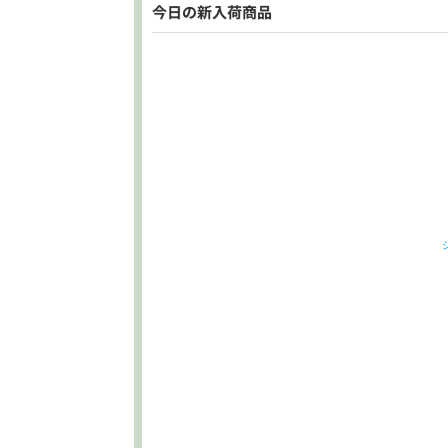
と
今日の新入荷商品
う
10
万
発
送!!
は