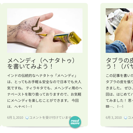
ッ
ト
の
作
り
方
は
メヘンディ（ヘナタトゥ）
タブラの
を書いてみよう！
う！（バ
インドの伝統的なヘナタトゥ「メヘンディ」
この記事を書い
は、とってもお手軽＆安全なので日本でも大人
タブラの皮を張
気ですね。 ティラキタでも、メヘンディ用のヘ
きました。 ぜひ
ナペーストを取り扱っておりますので、お気軽
回は、はじめて
にメヘンディを楽しむことができます。 今回
てみました！ 
は、ヘナペ […]
闘…。 […]
メ
タ
6月 3, 2010
コメントを受け付けていません
6月 3, 2010
コ
ヘ
ブ
ン
ラ