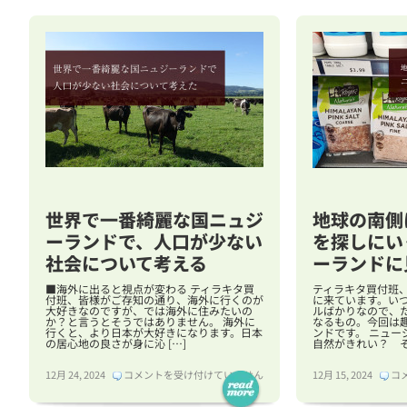
世界で一番綺麗な国ニュジ
地球の南側
ーランドで、人口が少ない
を探しにいく
社会について考える
ーランドに
■海外に出ると視点が変わる ティラキタ買
ティラキタ買付班
付班、皆様がご存知の通り、海外に行くのが
に来ています。い
大好きなのですが、では海外に住みたいの
ルばかりなので、
か？と言うとそうではありません。 海外に
なるもの。今回は
行くと、より日本が大好きになります。日本
ンドです。 ニュ
の居心地の良さが身に沁 […]
自然がきれい？ そ 
世
地
12月 24, 2024
コメントを受け付けていません
12月 15, 2024
コ
界
球