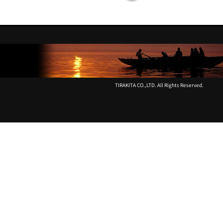
で
の
一
南
番
側
綺
に
麗
イ
な
ン
国
ド
ニ
の
TIRAKITA CO.,LTD. All Rights Reserved.
ュ
香
ジ
り
ー
を
ラ
探
ン
し
ド
に
で、
い
人
く
口
–
が
ニ
少
ュ
な
ー
い
ジ
社
ー