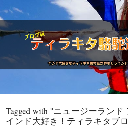
Tagged with "ニュージーラン
駱駝通信バックナンバー
インドが大好き!!
商品につい
インド大好き！ティラキタブロ 