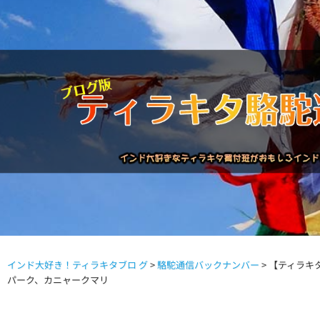
インド大好き！ティラキタブロ グ
>
駱駝通信バックナンバー
>
【ティラキタ
駱駝通信バックナンバー
インドが大好き!!
商品につい
パーク、カニャークマリ