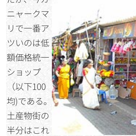
ニャークマ
リで一番ア
ツいのは低
額価格統一
ショップ
（以下100
均)である。
土産物街の
半分はこれ