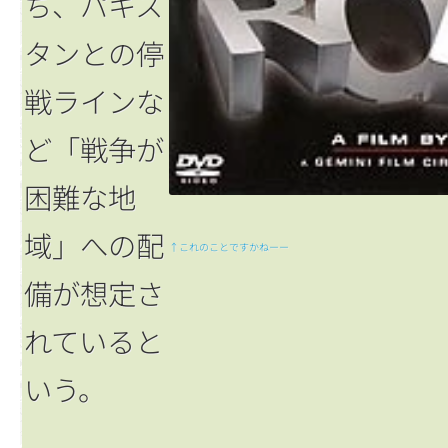
ち、パキス
タンとの停
戦ラインな
ど「戦争が
困難な地
域」への配
↑これのことですかねーー
備が想定さ
れていると
いう。