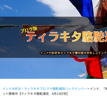
インド大好き！ティラキタブロ グ
>
駱駝通信バックナンバー
>
インド、「
駱駝通信バックナンバー
インドが大好き!!
商品につい
ット開発中【ティラキタ駱駝通信 6月13日号】