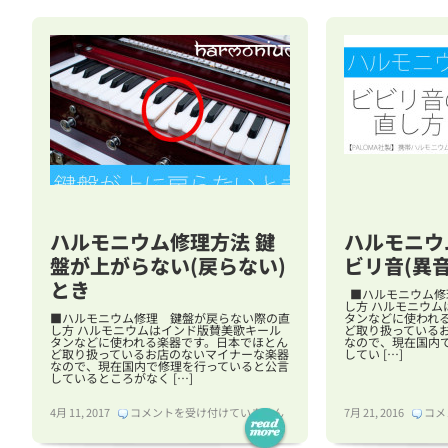
ハルモニウム修理方法 鍵
ハルモニウ
盤が上がらない(戻らない)
ビリ音(異
とき
■ハルモニウム修理
し方 ハルモニウム
■ハルモニウム修理 鍵盤が戻らない際の直
タンなどに使われ
し方 ハルモニウムはインド版賛美歌キール
ど取り扱っている
タンなどに使われる楽器です。日本でほとん
なので、現在国内
ど取り扱っているお店のないマイナーな楽器
してい […]
なので、現在国内で修理を行っていると公言
しているところがなく […]
ハ
ハ
4月 11, 2017
コメントを受け付けていません
7月 21, 2016
コメ
ル
ル