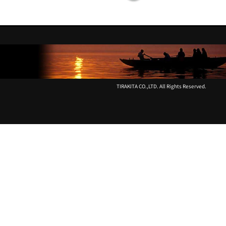
モ
モ
ニ
ニ
ウ
ウ
ム
ム
修
修
理
理
方
方
法
法
TIRAKITA CO.,LTD. All Rights Reserved.
鍵
ビ
盤
ビ
が
リ
上
音
が
(異
ら
音)
な
の
い
直
(戻
し
ら
方
な
は
い)
と
き