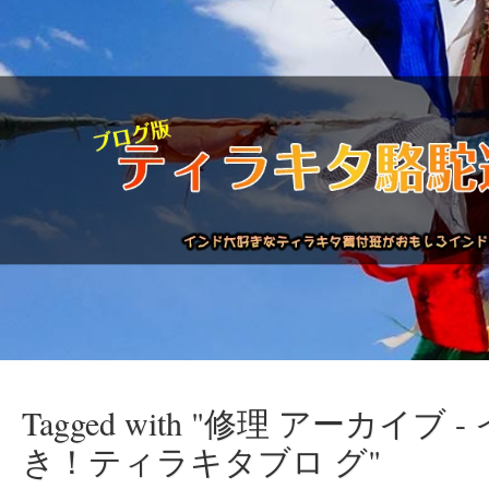
Tagged with "修理 アーカイブ
駱駝通信バックナンバー
インドが大好き!!
商品につい
き！ティラキタブロ グ"