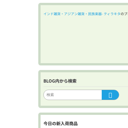
ア
ッ
インド雑貨・アジアン雑貨・民族楽器- ティラキタ
のブ
プ
で
蘇
る
歴
史
都
市
ど
ん
ど
ん
BLOG内から検索
進
化
す
る
ジ
ャ
イ
今日の新入荷商品
プ