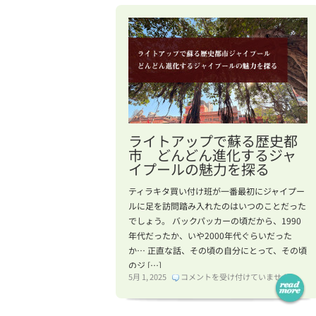
ライトアップで蘇る歴史都
市 どんどん進化するジャ
イプールの魅力を探る
ティラキタ買い付け班が一番最初にジャイプー
ルに足を訪問踏み入れたのはいつのことだった
でしょう。 バックパッカーの頃だから、1990
年代だったか、いや2000年代ぐらいだった
か… 正直な話、その頃の自分にとって、その頃
のジ […]
ラ
5月 1, 2025
コメントを受け付けていません
イ
ト