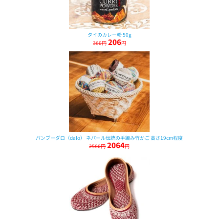
タイのカレー粉 50g
206
360円
円
バンブーダロ（dalo） ネパール伝統の手編み竹かご 高さ19cm程度
2064
2580円
円