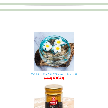
天然木とリサイクルガラスのポット 大 水盆
4304
5380円
円