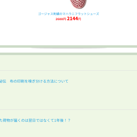
ゴージャス刺繍のマハラニフラットシューズ
2144
2680円
円
秘伝 布の印刷を嗅ぎ分ける方法について
た荷物が届くのは翌日ではなくて1年後！？