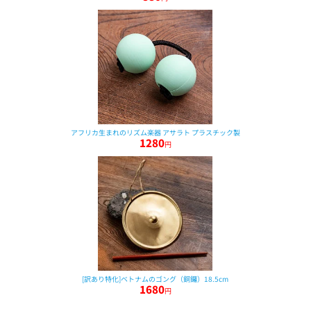
アフリカ生まれのリズム楽器 アサラト プラスチック製
1280
円
[訳あり特化]ベトナムのゴング（銅鑼）18.5cm
1680
円