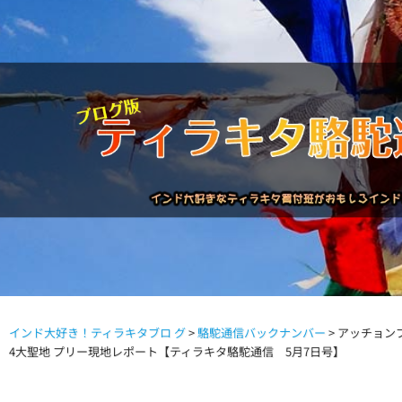
インド大好き！ティラキタブロ グ
>
駱駝通信バックナンバー
>
アッチョン
駱駝通信バックナンバー
インドが大好き!!
商品につい
4大聖地 プリー現地レポート【ティラキタ駱駝通信 5月7日号】