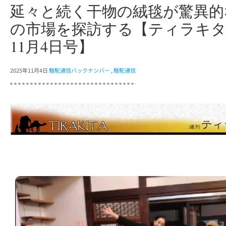
延々と続く干物の絨毯が驚異的
の市場を探訪する【ティラキ
11月4日号】
2025年11月4日
駱駝通信バックナンバー
,
駱駝通信