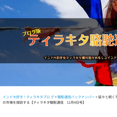
インド大好き！ティラキタブロ グ
>
駱駝通信バックナンバー
>
延々と続く
駱駝通信バックナンバー
インドが大好き!!
商品につい
の市場を探訪する【ティラキタ駱駝通信 11月4日号】