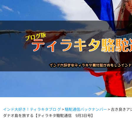
インド大好き！ティラキタブロ グ
>
駱駝通信バックナンバー
>
古き良きア
駱駝通信バックナンバー
インドが大好き!!
商品につい
ダナオ島を旅する【ティラキタ駱駝通信 9月3日号】