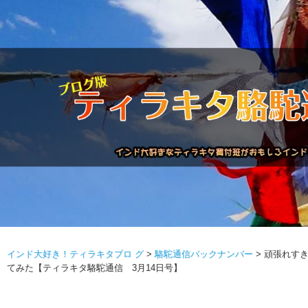
インド大好き！ティラキタブロ グ
>
駱駝通信バックナンバー
>
頑張れす
駱駝通信バックナンバー
インドが大好き!!
商品につい
てみた【ティラキタ駱駝通信 3月14日号】