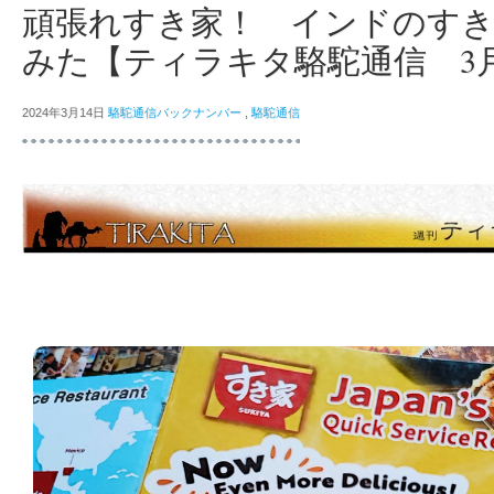
頑張れすき家！ インドのす
みた【ティラキタ駱駝通信 3月
2024年3月14日
駱駝通信バックナンバー
,
駱駝通信