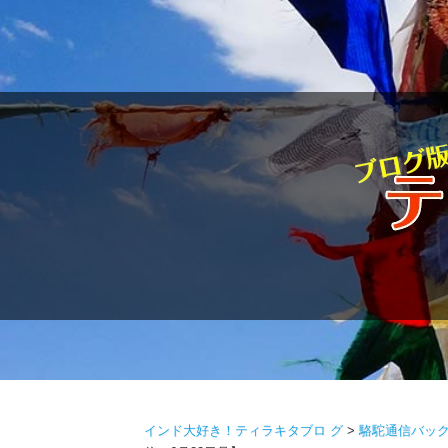
駱駝通
インド大好き！ティラキタブロ グ
>
駱駝通信バッ