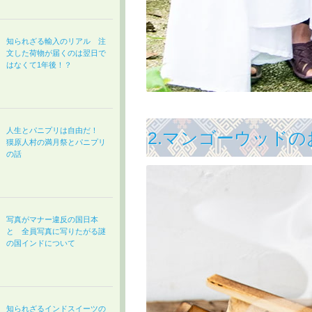
知られざる輸入のリアル 注
文した荷物が届くのは翌日で
はなくて1年後！？
人生とパニプリは自由だ！
2.マンゴーウッドの
獏原人村の満月祭とパニプリ
の話
写真がマナー違反の国日本
と 全員写真に写りたがる謎
の国インドについて
知られざるインドスイーツの