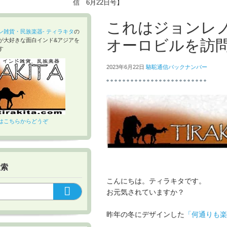
信 6月22日号】
これはジョンレ
ン雑貨・民族楽器- ティラキタ
の
オーロビルを訪問
が大好きな面白インド&アジアを
す
2023年6月22日
駱駝通信バックナンバー
はこちらからどうぞ
検索
こんにちは。ティラキタです。
お元気されていますか？
昨年の冬にデザインした
「何通りも楽