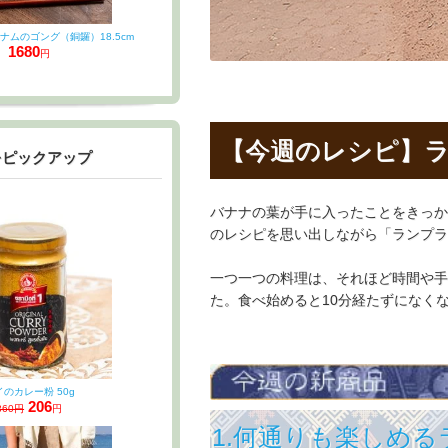
ナムのゴング（銅鑼）18.5cm
1680
円
【今週のレシピ】
をピックアップ
バナナの葉が手に入ったことをきっか
のレシピを思い出しながら「ランプライス
一つ一つの料理は、それほど時間や手
た。食べ始めると10分経たずになく
イのカレー粉 50g
206
360円
円
1.何通りも楽しめ