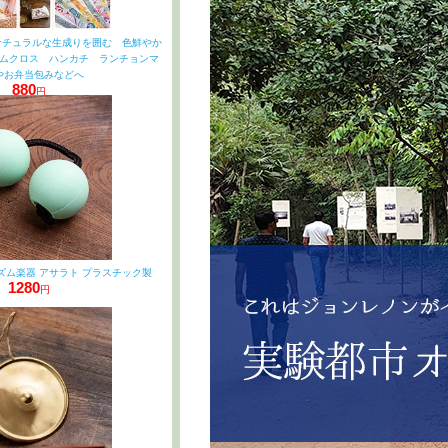
m〕ナチュラルな生成りを囲む 色鮮やか
ムクロス ハンカチ ランチョンマ
やお弁当包みなどへ
880
円
ズム楽器 アサラト プラスチック製
1280
円