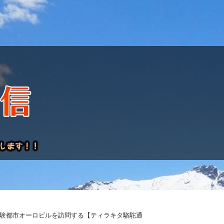
レポート
験都市オーロビルを訪問する【ティラキタ駱駝通