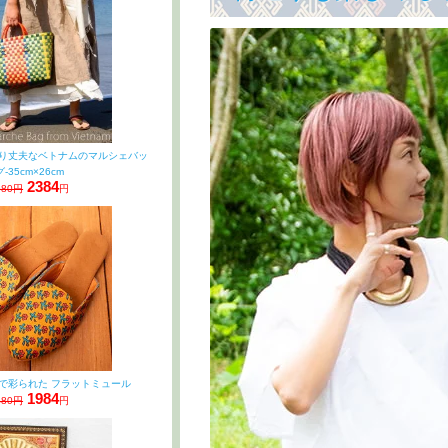
り丈夫なベトナムのマルシェバッ
グ-35cm×26cm
2384
980円
円
で彩られた フラットミュール
1984
480円
円