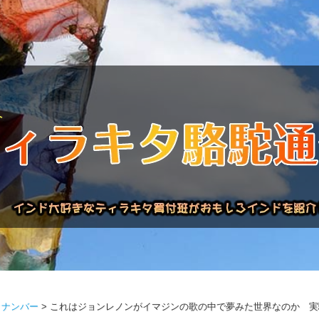
信バックナンバー
インドが大好き!!
商品について
買い付け
クナンバー
>
これはジョンレノンがイマジンの歌の中で夢みた世界なのか 実