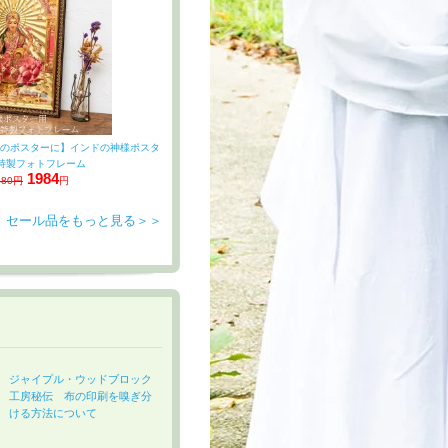
サイズのポスターに】インドの神様ポスタ
 特製フォトフレーム
1984
480円
円
セール品をもっと見る＞＞
ジャイプル・ウッドブロック
工房秘伝 布の印刷を嗅ぎ分
ける方法について