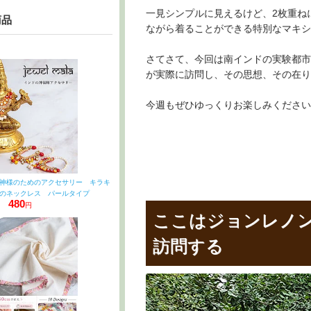
一見シンプルに見えるけど、2枚重ね
商品
ながら着ることができる特別なマキシ
さてさて、今回は南インドの実験都市
が実際に訪問し、その思想、その在り
今週もぜひゆっくりお楽しみください
神様のためのアクセサリー キラキ
のネックレス パールタイプ
480
円
ここはジョンレノ
訪問する