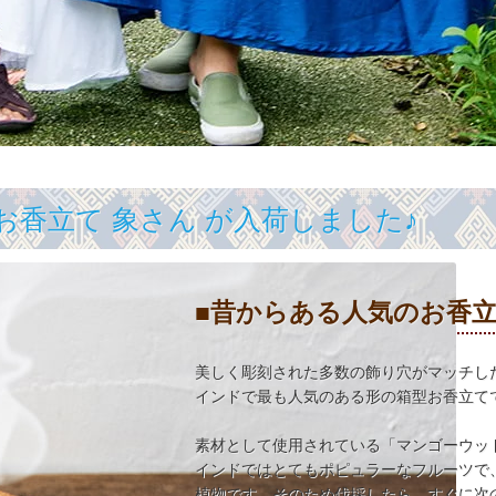
お香立て 象さん が入荷しました♪
■昔からある人気のお香
美しく彫刻された多数の飾り穴がマッチし
インドで最も人気のある形の箱型お香立て
素材として使用されている「マンゴーウッ
インドではとてもポピュラーなフルーツで
植物です。そのため伐採したら、すぐに次