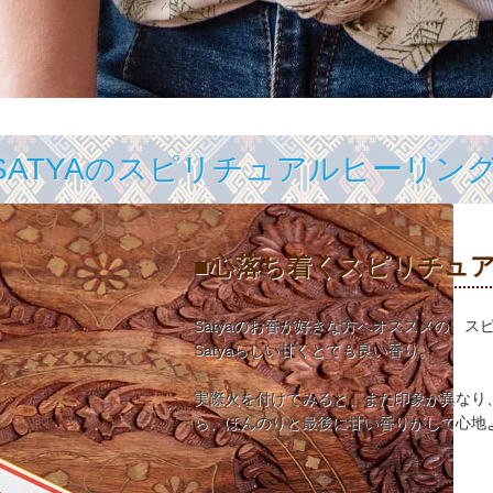
SATYAのスピリチュアルヒーリン
■心落ち着くスピリチュ
Satyaのお香が好きな方へオススメの、
Satyaらしい甘くとても良い香り。
実際火を付けてみると、また印象が異なり
ら、ほんのりと最後に甘い香りがして心地