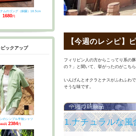
ナムのゴング（銅鑼）18.5cm
1680
円
【今週のレシピ】
をピックアップ
フィリピン人の方からこってり系の豚
の？」と聞いて、挙がったのがこちら、Pi
いんげんとオクラとナスがふわふわで
そうな味です。
ンのシンプル半袖シャツ
1.ナチュラルな
2384
980円
円