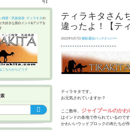
号】
ティラキタさん
ン雑貨・民族楽器- ティラキタ
の
違ったよ！【ティ
が大好きな面白インド&アジアを
す
2022年5月7日
駱駝通信バックナンバー
はこちらからどうぞ
ティラキタです。
検索
お元気されていますか？
ジャイプールのかわ
ここ数年、
はインドの各地で作られているのです
かわいいウッドブロックの布たちが作