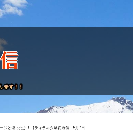
レポート
ージと違ったよ！【ティラキタ駱駝通信 5月7日