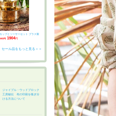
カップとソーサーセット ブラス製
1904
380円
円
セール品をもっと見る＞＞
ジャイプル・ウッドブロック
工房秘伝 布の印刷を嗅ぎ分
ける方法について