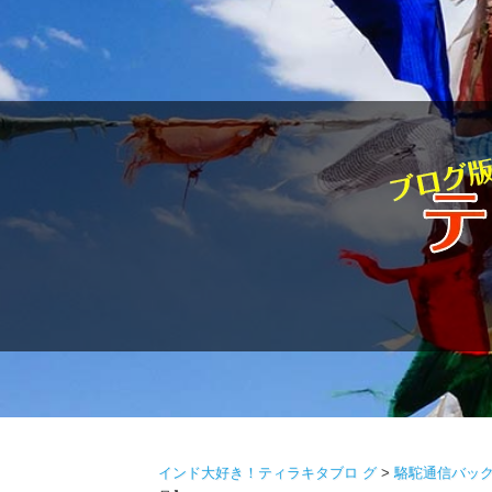
駱駝通
インド大好き！ティラキタブロ グ
>
駱駝通信バッ