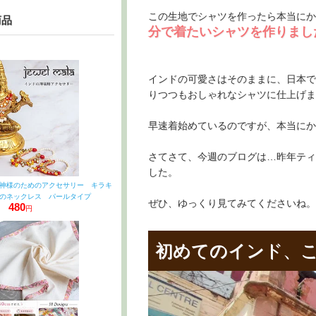
この生地でシャツを作ったら本当にか
商品
分で着たいシャツを作りまし
インドの可愛さはそのままに、日本で
りつつもおしゃれなシャツに仕上げま
早速着始めているのですが、本当にか
さてさて、今週のブログは…昨年ティ
した。
神様のためのアクセサリー キラキ
のネックレス パールタイプ
ぜひ、ゆっくり見てみてくださいね。
480
円
初めてのインド、こ