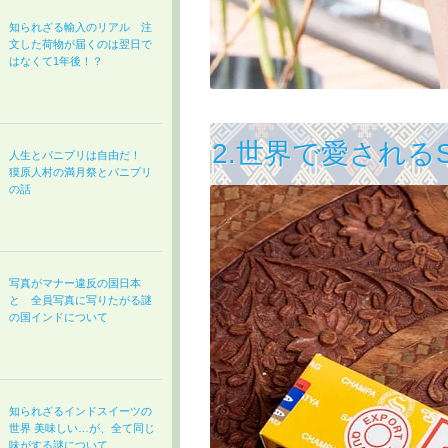
知られざる輸入のリアル 注
文した荷物が届くのは翌日で
はなくて1年後！？
2.世界で愛される
人生とパニプリは自由だ！
獏原人村の満月祭とパニプリ
の話
写真がマナー違反の国日本
と 全員写真に写りたがる謎
の国インドについて
知られざるインドスイーツの
世界 美味しい…が、全て同じ
味がする謎について