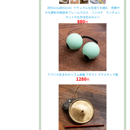
〔約50cmx約50cm〕ナチュラルな生成りを囲む 色鮮や
かな更紗木版染めフレームクロス ハンカチ ランチョン
マットやお弁当包みなどへ
880
円
アフリカ生まれのリズム楽器 アサラト プラスチック製
1280
円