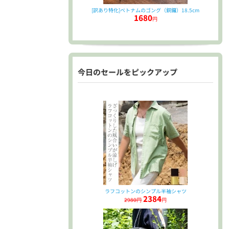
[訳あり特化]ベトナムのゴング（銅鑼）18.5cm
1680
円
今日のセールをピックアップ
ラフコットンのシンプル半袖シャツ
2384
2980円
円