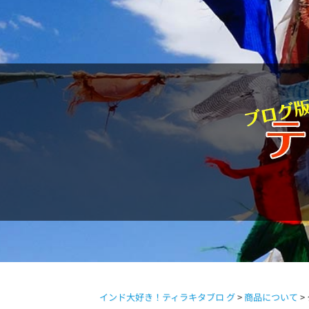
駱駝通信
インド大好き！ティラキタブロ グ
>
商品について
>