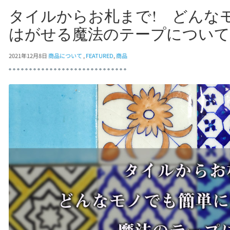
タイルからお札まで! どんな
はがせる魔法のテープについ
2021年12月8日
商品について
,
FEATURED
,
商品