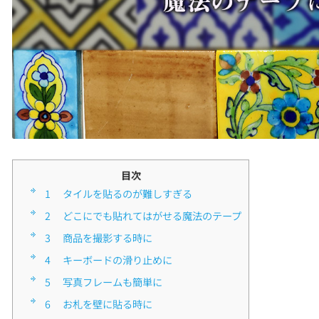
目次
1
■タイルを貼るのが難しすぎる
2
■どこにでも貼れてはがせる魔法のテープ
3
■商品を撮影する時に
4
■キーボードの滑り止めに
5
■写真フレームも簡単に
6
■お札を壁に貼る時に