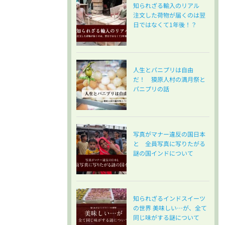
知られざる輸入のリアル
注文した荷物が届くのは翌
日ではなくて1年後！？
人生とパニプリは自由
だ！ 獏原人村の満月祭と
パニプリの話
写真がマナー違反の国日本
と 全員写真に写りたがる
謎の国インドについて
知られざるインドスイーツ
の世界 美味しい…が、全て
同じ味がする謎について