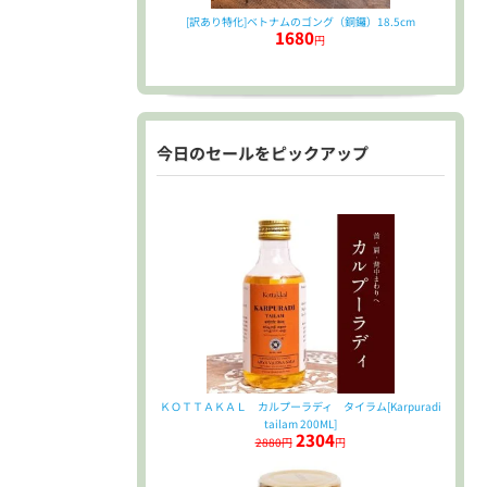
[訳あり特化]ベトナムのゴング（銅鑼）18.5cm
1680
円
今日のセールをピックアップ
ＫＯＴＴＡＫＡＬ カルプーラディ タイラム[Karpuradi
tailam 200ML]
2304
2880円
円