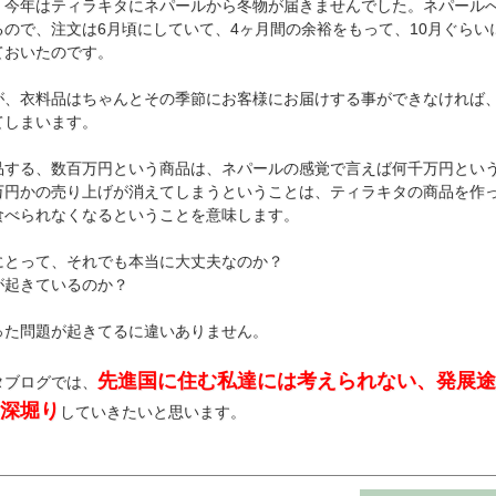
、今年はティラキタにネパールから冬物が届きませんでした。ネパール
ので、注文は6月頃にしていて、4ヶ月間の余裕をもって、10月ぐらい
ておいたのです。
が、衣料品はちゃんとその季節にお客様にお届けする事ができなければ
てしまいます。
品する、数百万円という商品は、ネパールの感覚で言えば何千万円とい
万円かの売り上げが消えてしまうということは、ティラキタの商品を作
食べられなくなるということを意味します。
にとって、それでも本当に大丈夫なのか？
が起きているのか？
った問題が起きてるに違いありません。
先進国に住む私達には考えられない、発展途
タブログでは、
深堀り
していきたいと思います。