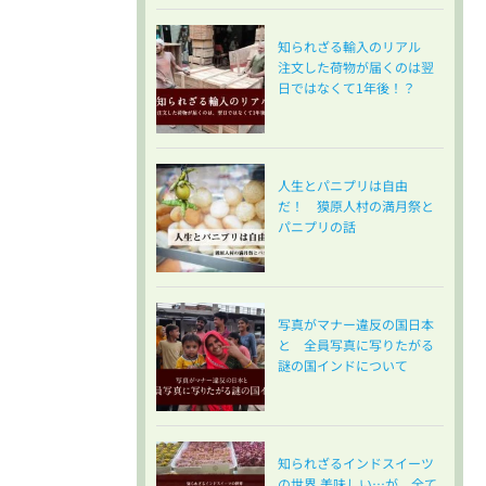
知られざる輸入のリアル
注文した荷物が届くのは翌
日ではなくて1年後！？
人生とパニプリは自由
だ！ 獏原人村の満月祭と
パニプリの話
写真がマナー違反の国日本
と 全員写真に写りたがる
謎の国インドについて
知られざるインドスイーツ
の世界 美味しい…が、全て