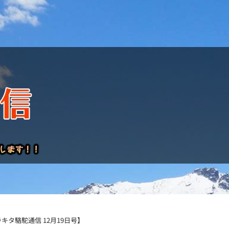
けレポート
タ駱駝通信 12月19日号】