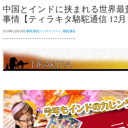
中国とインドに挟まれる世界最
事情【ティラキタ駱駝通信 12月
2019年12月19日
駱駝通信バックナンバー
,
駱駝通信