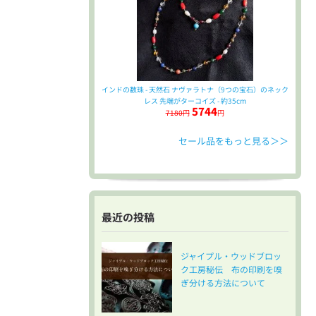
インドの数珠 - 天然石 ナヴァラトナ（9つの宝石）のネック
レス 先端がターコイズ - 約35cm
5744
7180円
円
セール品をもっと見る＞＞
最近の投稿
ジャイプル・ウッドブロッ
ク工房秘伝 布の印刷を嗅
ぎ分ける方法について