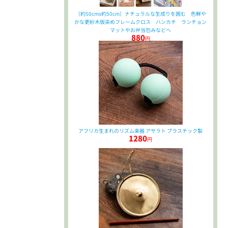
〔約50cmx約50cm〕ナチュラルな生成りを囲む 色鮮や
かな更紗木版染めフレームクロス ハンカチ ランチョン
マットやお弁当包みなどへ
880
円
アフリカ生まれのリズム楽器 アサラト プラスチック製
1280
円