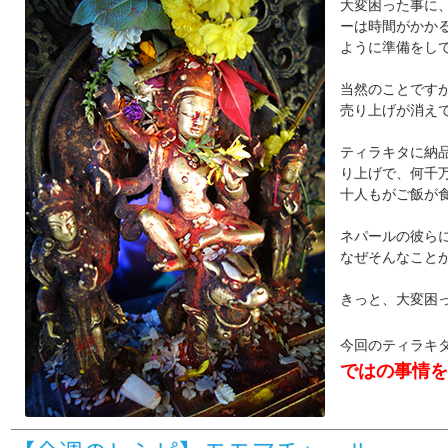
大変困った事に
ーは時間がかかる
ように準備をし
当然のことです
売り上げが消え
ティラキタに納
り上げで、何千
十人もがご飯が
ネパールの彼ら
なぜそんなこと
きっと、大変困
今回のティラキ
ではの事情を