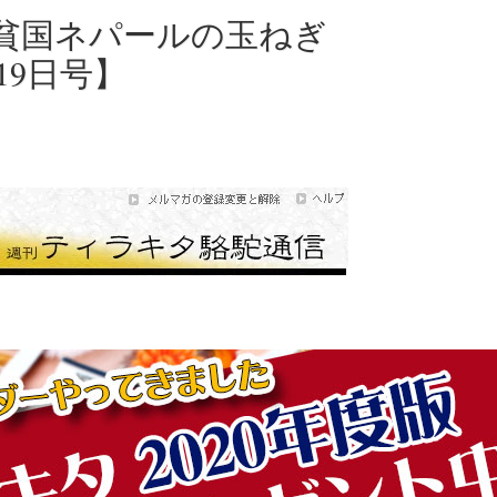
貧国ネパールの玉ねぎ
19日号】