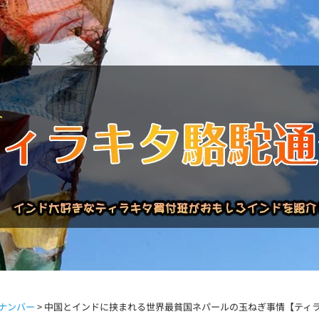
バックナンバー
インドが大好き!!
商品について
買い付
ナンバー
>
中国とインドに挟まれる世界最貧国ネパールの玉ねぎ事情【ティラキ