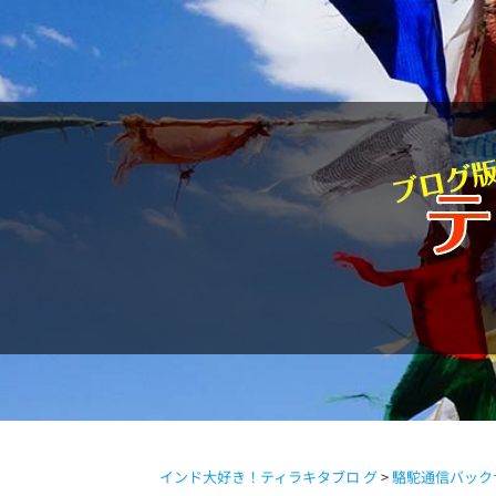
駱駝通信
インド大好き！ティラキタブロ グ
>
駱駝通信バック