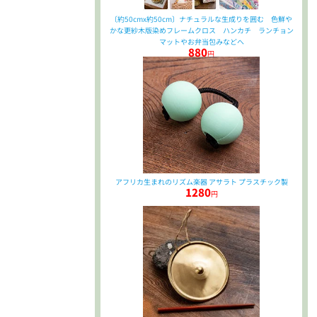
〔約50cmx約50cm〕ナチュラルな生成りを囲む 色鮮や
かな更紗木版染めフレームクロス ハンカチ ランチョン
マットやお弁当包みなどへ
880
円
アフリカ生まれのリズム楽器 アサラト プラスチック製
1280
円