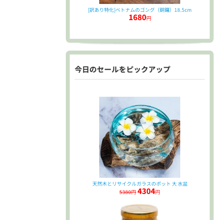
[訳あり特化]ベトナムのゴング（銅鑼）18.5cm
1680
円
今日のセールをピックアップ
天然木とリサイクルガラスのポット 大 水盆
4304
5380円
円