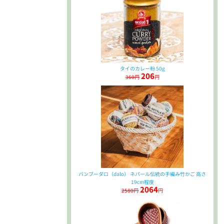
タイのカレー粉 50g
206
360円
円
バンブーダロ（dalo） ネパール伝統の手編み竹かご 高さ
19cm程度
2064
2580円
円