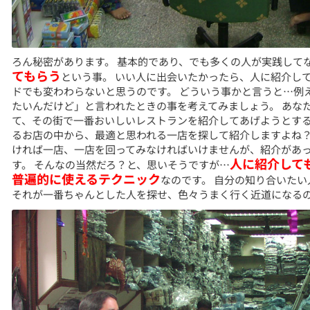
ろん秘密があります。 基本的であり、でも多くの人が実践してな
てもらう
という事。 いい人に出会いたかったら、人に紹介し
ドでも変わわらないと思うのです。 どういう事かと言うと…例
たいんだけど」と言われたときの事を考えてみましょう。 あな
て、その街で一番おいしいレストランを紹介してあげようとするは
るお店の中から、最適と思われる一店を探して紹介しますよね？
ければ一店、一店を回ってみなければいけませんが、紹介があ
人に紹介して
す。 そんなの当然だろ？と、思いそうですが…
普遍的に使えるテクニック
なのです。 自分の知り合いた
それが一番ちゃんとした人を探せ、色々うまく行く近道になる