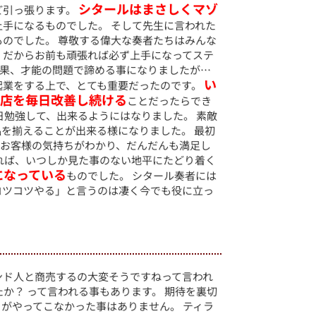
シタールはまさしくマゾ
ど引っ張ります。
手になるものでした。 そして先生に言われた
ものでした。 尊敬する偉大な奏者たちはみんな
。だからお前も頑張れば必ず上手になってステ
結果、才能の問題で諦める事になりましたが…
い
起業をする上で、とても重要だったのです。
お店を毎日改善し続ける
ことだったらでき
日勉強して、出来るようにはなりました。 素敵
を揃えることが出来る様になりました。 最初
、お客様の気持ちがわかり、だんだんも満足し
れば、いつしか見た事のない地平にたどり着く
になっている
ものでした。 シタール奏者には
コツコツやる」と言うのは凄く今でも役に立っ
ンド人と商売するの大変そうですねって言われ
か？ って言われる事もあります。 期待を裏切
がやってこなかった事はありません。 ティラ