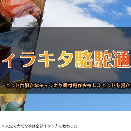
バックナンバー
インドが大好き!!
商品について
買い付
!
>
人生で大切な事は全部インド人に教わった