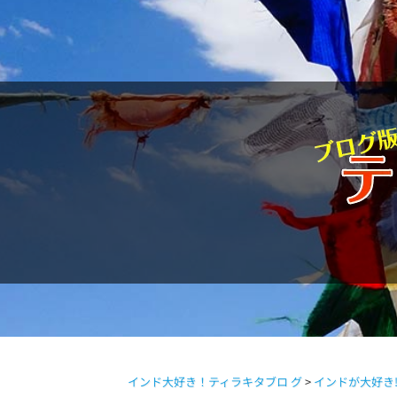
駱駝通信
インド大好き！ティラキタブロ グ
>
インドが大好き!