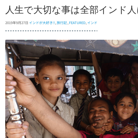
人生で大切な事は全部インド人
2019年9月27日
インドが大好き!!
,
旅行記
,
FEATURED
,
インド