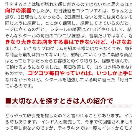
作をするときは弦が切れて顔に刺さるのではないかと思えるほ
向けの楽器
でしたが、毎日練習をコツコツすれば、ちゃんと上
通り、1日練習しなかったら、2日練習しないと元には戻らない
同じように練習し、とにかく練習し、練習してきているのだと
ージに立てるのだと。 シタールの練習は5年ほどやりまして、
そんなシタールの毎日のコツコツ練習は、音楽だけではなく、
きなり大きなお店をする事はできないけど、小さな
ました。 いきなりプログラムを組める様にはならなくても、毎
な商品も最初は持ってないけど、継続していくうちに素敵な商品
はとっても下手だったらお客様とのやり取りも、経験を積んで
て頂けるようになりました。 毎日改善して、コツコツ積み重ね
コツコツ毎日やっていれば、いつしか上手
ものです。
なれなかったけど、シタールを勉強している時に習った「毎日
ているのです。
■大切な人を探すときは人の紹介で
どうやって取引先を探したの？と言われることがあります。 イ
る時もあります。 インド人と商売して、今まで何回騙されました
って申し訳ないのですが、ティラキタでは一度もインドからモノ