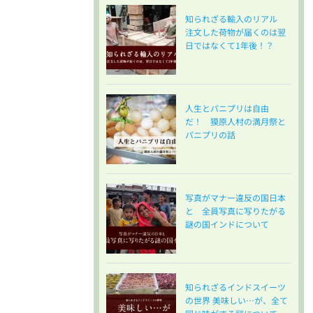
知られざる輸入のリアル
注文した荷物が届くのは翌
日ではなくて1年後！？
人生とパニプリは自由
だ！ 獏原人村の満月祭と
パニプリの話
写真がマナー違反の国日本
と 全員写真に写りたがる
謎の国インドについて
知られざるインドスイーツ
の世界 美味しい…が、全て