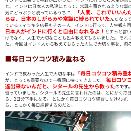
と。 インドは日本人の私達にとって、常識を覆されるような事
「人間、これでいいん
気にどっぷりと浸っているうちに、
らは、日本のしがらみや常識に縛られていた
んだなっ
ているティラキタ店長もその一人。インドに行って、人生観を再
日本人がインドに行くと自由になれるよ！
とずっと言い
けでなく、人生で大切なことも色々教えてもらいました。 それ
た。 今回はインド人から教えてもらった人生で大切な事を、包
■毎日コツコツ積み重ねる
「毎日コツコツ積み重
インドで教わった人生で大切な事は
毎日コツ
が、とっても重要なので一番頭に持ってきました。
達出来ないんだと、シタールの先生から教った
のです
習っていました。シタールの先生に言われたのは、とにかく毎日
ら、2日分下手になる。 とにかく毎日コツコツ練習しなければ
ら、とにかく毎日練習するのだと。