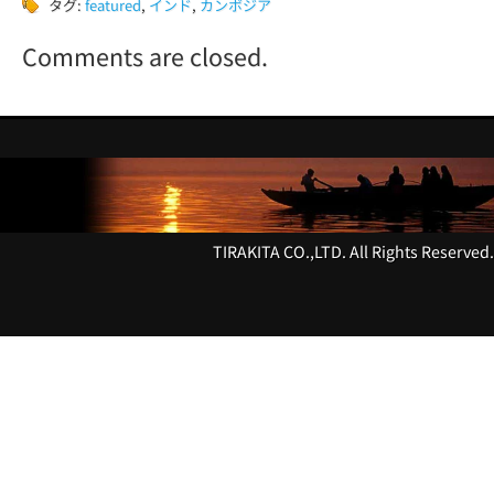
タグ:
featured
,
インド
,
カンボジア
Comments are closed.
TIRAKITA CO.,LTD. All Rights Reserved.