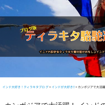
インド大好き！ティラキタブロ グ
>
インドが大好き!!
>
カンボジアで大活躍
駱駝通信バックナンバー
インドが大好き!!
商品につい