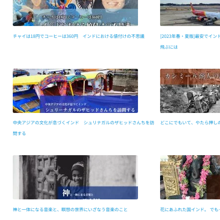
チャイは18円でコーヒーは360円 インドにおける値付けの不思議
[2023年春・夏版]最安でインド
飛ぶには
中央アジアの文化が息づくインド シュリナガルのザヒッドさんちを訪
どこにでもいて、やたら押し
問する
神と一体になる音楽と、瞑想の世界にいざなう音楽のこと
花にあふれた国インド。 で