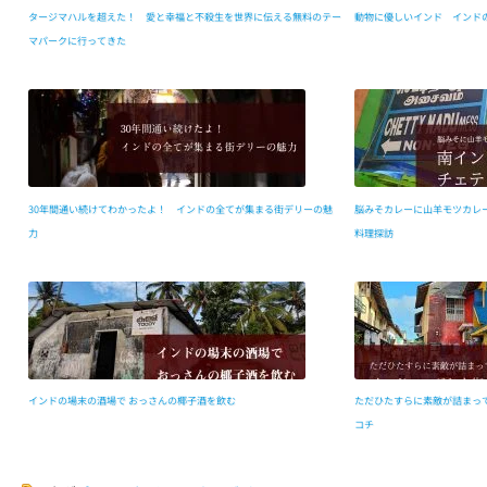
タージマハルを超えた！ 愛と幸福と不殺生を世界に伝える無料のテー
動物に優しいインド インド
マパークに行ってきた
30年間通い続けてわかったよ！ インドの全てが集まる街デリーの魅
脳みそカレーに山羊モツカレ
力
料理探訪
インドの場末の酒場で おっさんの椰子酒を飲む
ただひたすらに素敵が詰まっ
コチ