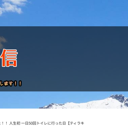
けレポート
！ 人生初 一日50回トイレに行った日【ティラキ