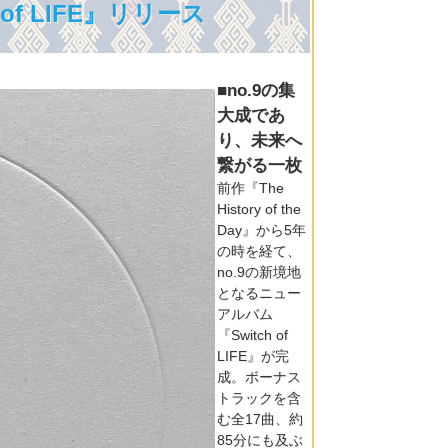
of LIFE』リリース
■no.9の集
大成であ
り、未来へ
繋がる一枚
前作『The
History of the
Day』から5年
の時を経て、
no.9の新境地
となるニュー
アルバム
『Switch of
LIFE』が完
成。ボーナス
トラックを含
む全17曲、約
85分にも及ぶ