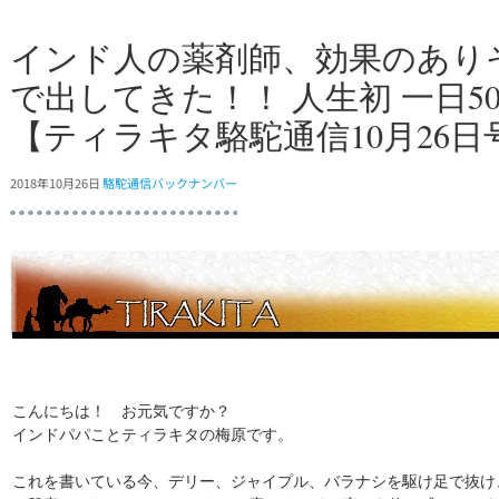
インド人の薬剤師、効果のあり
で出してきた！！ 人生初 一日
【ティラキタ駱駝通信10月26日
2018年10月26日
駱駝通信バックナンバー
こんにちは！ お元気ですか？
インドパパことティラキタの梅原です。
これを書いている今、デリー、ジャイプル、バラナシを駆け足で抜け