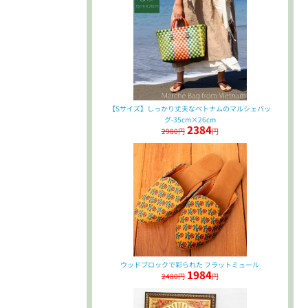
【Sサイズ】しっかり丈夫なベトナムのマルシェバッ
グ-35cm×26cm
2384
2980円
円
ウッドブロックで彩られた フラットミュール
1984
2480円
円