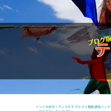
駱駝通信
インド大好き！ティラキタブロ グ
>
駱駝通信バック