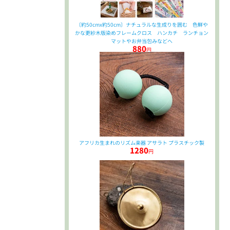
〔約50cmx約50cm〕ナチュラルな生成りを囲む 色鮮や
かな更紗木版染めフレームクロス ハンカチ ランチョン
マットやお弁当包みなどへ
880
円
アフリカ生まれのリズム楽器 アサラト プラスチック製
1280
円