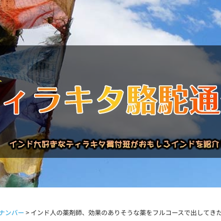
バックナンバー
インドが大好き!!
商品について
買い付
ナンバー
>
インド人の薬剤師、効果のありそうな薬をフルコースで出してきた！