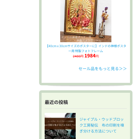
【40cm x 30cmサイズのポスターに】インドの神様ポスタ
ー用 特製フォトフレーム
1984
2480円
円
セール品をもっと見る＞＞
最近の投稿
ジャイプル・ウッドブロッ
ク工房秘伝 布の印刷を嗅
ぎ分ける方法について