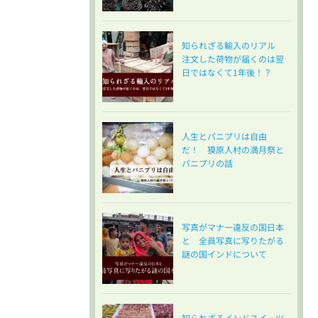
知られざる輸入のリアル
注文した荷物が届くのは翌
日ではなくて1年後！？
人生とパニプリは自由
だ！ 獏原人村の満月祭と
パニプリの話
写真がマナー違反の国日本
と 全員写真に写りたがる
謎の国インドについて
知られざるインドスイーツ