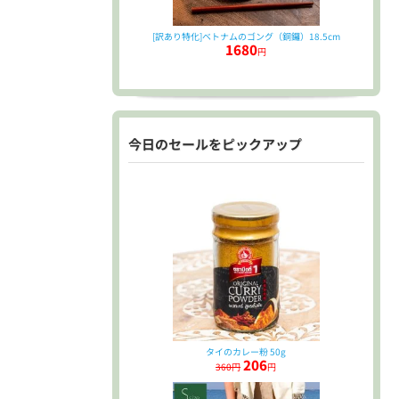
[訳あり特化]ベトナムのゴング（銅鑼）18.5cm
1680
円
今日のセールをピックアップ
タイのカレー粉 50g
206
360円
円