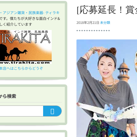
[応募延長！
・アジアン雑貨・民族楽器- ティラキ
です。僕たちが大好きな面白インド&
2018年2月21日
未分類
しく紹介しています
本店へはこちらからどうぞ
内から検索