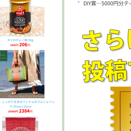
DIY賞…5000円
タイのカレー粉 50g
206
360円
円
ズ】しっかり丈夫なベトナムのマルシェバッ
グ-35cm×26cm
2384
2980円
円