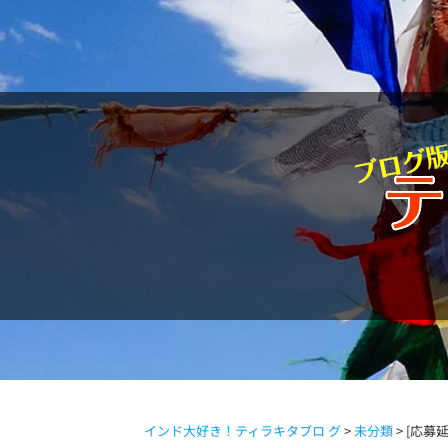
駱駝通信
インド大好き！ティラキタブロ グ
>
未分類
>
[応募