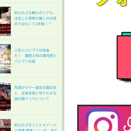
知られざる輸入のリアル
注文した荷物が届くのは翌
日ではなくて1年後！？
人生とパニプリは自由
だ！ 獏原人村の満月祭と
パニプリの話
写真がマナー違反の国日本
と 全員写真に写りたがる
謎の国インドについて
知られざるインドスイーツ
の世界 美味しい…が、全て