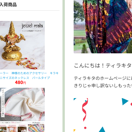
入荷商品
こんにちは！ティラキタ
ーラー 神様のためのアクセサリー キラキ
ティラキタのホームページに
ニサイズのネックレス パールタイプ
480
円
きりじゃ申し訳ないしもった