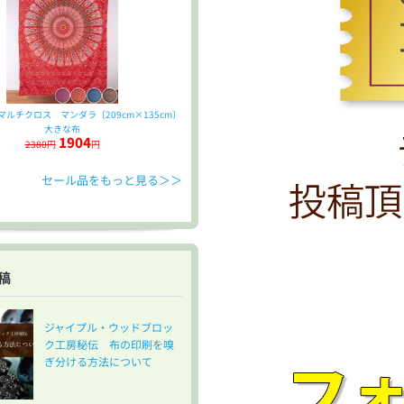
ルチクロス マンダラ〔209cm×135cm〕
大きな布
1904
2380円
円
セール品をもっと見る＞＞
稿
ジャイプル・ウッドブロッ
ク工房秘伝 布の印刷を嗅
ぎ分ける方法について