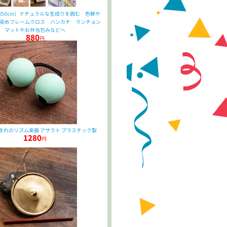
x約50cm〕ナチュラルな生成りを囲む 色鮮や
染めフレームクロス ハンカチ ランチョン
マットやお弁当包みなどへ
880
円
まれのリズム楽器 アサラト プラスチック製
1280
円