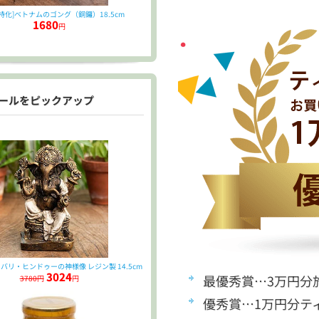
特化]ベトナムのゴング（銅鑼）18.5cm
1680
円
ールをピックアップ
バリ・ヒンドゥーの神様像 レジン製 14.5cm
3024
最優秀賞…3万円分
3780円
円
優秀賞…1万円分テ